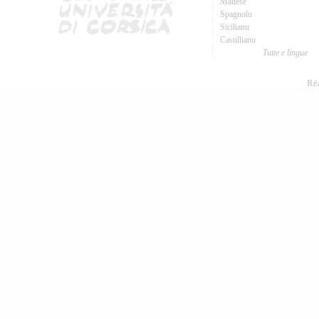
Maltese
Spagnolu
Sicilianu
Castillianu
Tutte e lingue
Réa