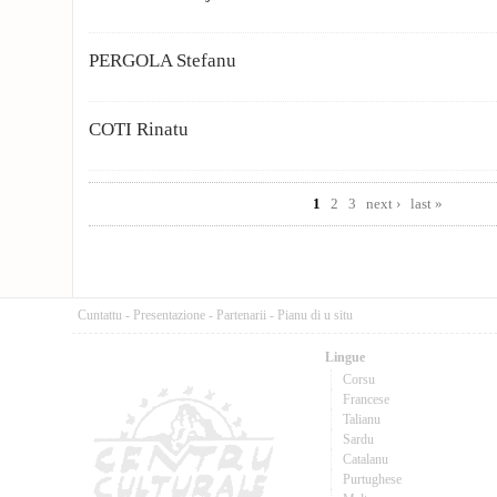
PERGOLA Stefanu
COTI Rinatu
Pages
1
2
3
next ›
last »
Cuntattu
-
Presentazione
-
Partenarii
-
Pianu di u situ
Lingue
Corsu
Francese
Talianu
Sardu
Catalanu
Purtughese