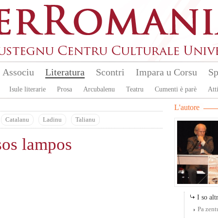
Associu
Literatura
Scontri
Impara u Corsu
Sp
Isule literarie
Prosa
Arcubalenu
Teatru
Cumenti è parè
Atti
L'autore
Catalanu
Ladinu
Talianu
os lampos
I so altr
Pa zent