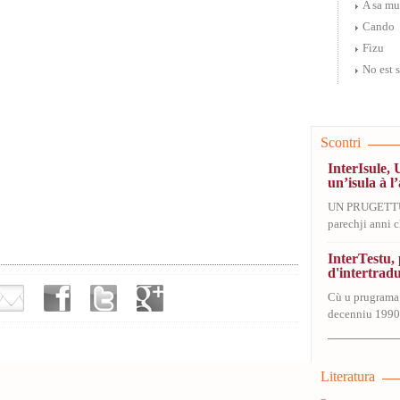
A sa m
Cando
Fìzu
No est 
Scontri
InterIsule, 
un’isula à l’
UN PRUGETT
parechji anni ch
InterTestu
d'intertrad
Cù u prugrama
decenniu 1990-
Literatura