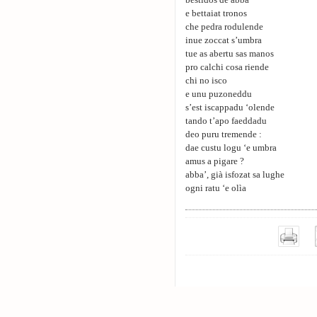
bestidos de abba
e bettaiat tronos
che pedra rodulende
inue zoccat s’umbra
tue as abertu sas manos
pro calchi cosa riende
chi no isco
e unu puzoneddu
s’est iscappadu ‘olende
tando t’apo faeddadu
deo puru tremende :
dae custu logu ‘e umbra
amus a pigare ?
abba’, già isfozat sa lughe
ogni ratu ‘e olìa