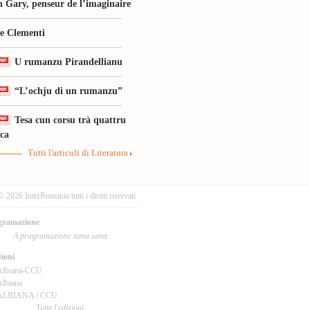
 Gary, penseur de l’imaginaire
le Clementi
U rumanzu Pirandellianu
“L’ochju di un rumanzu”
Tesa cun corsu trà quattru
ica
Tutti l'articuli di Literatura
© 2026 InterRomania tutti i diritti riservati
gramazione
A prugramazione sana sana
ioni
Albiana-CCU
lbiana
ALBIANA / CCU
Tutte l'edizioni