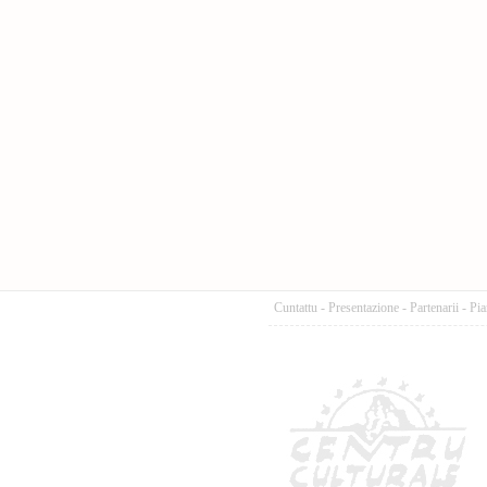
Cuntattu
-
Presentazione
-
Partenarii
-
Pia