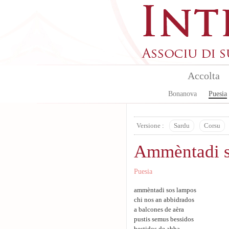
Skip to main content
Accolta
Bonanova
Puesia
Versione :
Sardu
Corsu
Ammèntadi s
Puesia
ammèntadi sos lampos
chi nos an abbidrados
a balcones de aèra
pustis semus bessidos