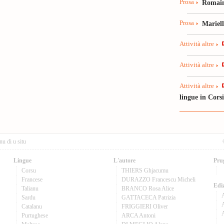
Prosa
Romain
Prosa
Mariel
Attività altre
Attività altre
Attività altre
lingue in Cors
nu di u situ
Lingue
L'autore
Pru
Corsu
THIERS Ghjacumu
Francese
DURAZZO Francescu Micheli
Ediz
Talianu
BRANCO Rosa Alice
Sardu
GATTACECA Patrizia
A
Catalanu
FRIGGIERI Oliver
Purtughese
ARCA Antoni