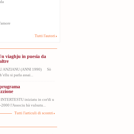
uda
s'amore
Tutti l'autori
Un viaghju in puesia da
altre
U ANZIANU (ANNI 1990) Sò
’ellu si parla assai...
, prugrama
uzzione
 INTERTESTU iniziatu in cor'di u
2000 l'Associu hà vulsutu...
Tutti l'articuli di scontri