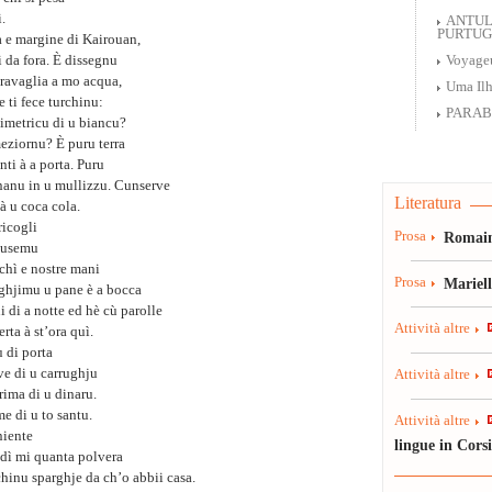
i.
ANTUL
PURTUGH
a e margine di Kairouan,
ti da fora. È dissegnu
Voyageu
 travaglia a mo acqua,
Uma Ilh
e ti fece turchinu:
PARAB
simetricu di u biancu?
eziornu? È puru terra
ti à a porta. Puru
ignanu in u mullizzu. Cunserve
Literatura
 à u coca cola.
ricogli
Prosa
Romain
 pusemu
 chì e nostre mani
Prosa
Mariel
inghjimu u pane è a bocca
i di a notte ed hè cù parolle
Attività altre
ta à st’ora quì.
u di porta
ve di u carrughju
Attività altre
prima di u dinaru.
e di u to santu.
Attività altre
niente
lingue in Cors
è dì mi quanta polvera
hinu sparghje da ch’o abbii casa.