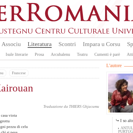
Associu
Literatura
Scontri
Impara u Corsu
Sp
Isule literarie
Prosa
Arcubalenu
Teatru
Cumenti è parè
Atti
L'autore
su
Francese
Kairouan
Traduzzione da
THIERS Ghjacumu
 casa viota
I so altr
agrottu
gni pezzu di celu
ANTUL
PURTUGH
i chì si pesa