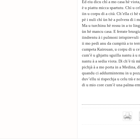
Ed eiu dicu chì a mo casa hè viota,
è u piattu micca spartutu. Chì u c
iin u corpu di a cità. Ch’ella ci h
pè i nuli chì ùn hè a polvera di i m
Ma u turchinu hè rossu in a to lin
ùn hè mancu casa. E ferrate brusgia
iindrentu à i pulmoni irrispirevuli 
ii mo pedi anu da cumpità a to te
cumpeta Kairouan, u corpu di u cel
cum’è u ghjattu sguilla nantu à u m
nantu à a sedia viota. Dì ch’è tù m
pichjà à a mo porta in a Medina, dì
quandu ci addurmintemu in u pozz
duv’ellu si rispechja u celu trà e n
di u mio core cum’è una palma erm