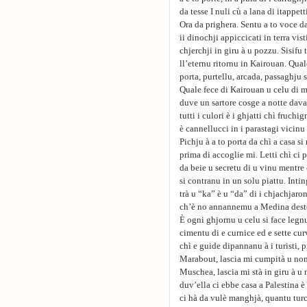
da tesse I nuli cù a lana di itappett
Ora da prighera. Sentu a to voce d
ii dinochji appiccicati in terra vis
chjerchji in giru à u pozzu. Sisifu
ll’eternu ritornu in Kairouan. Qual
porta, purtellu, arcada, passaghju 
Quale fece di Kairouan u celu di m
duve un sartore cosge a notte davan
tutti i culori è i ghjatti chì fruch
è cannellucci in i parastagi vicinu
Pichju à a to porta da chì a casa si 
prima di accoglie mi. Letti chì ci
da beie u secretu di u vinu mentre
si contranu in un solu piattu. Int
trà u “ka” è u “da” di i chjachjaron
ch’è no annannemu a Medina dester
È ogni ghjornu u celu si face legn
cimentu di e curnice ed e sette cur
chì e guide dipannanu à i turisti, 
Marabout, lascia mi cumpità u nom
Muschea, lascia mi stà in giru à u 
duv’ella ci ebbe casa a Palestina 
ci hà da vulè manghjà, quantu turc