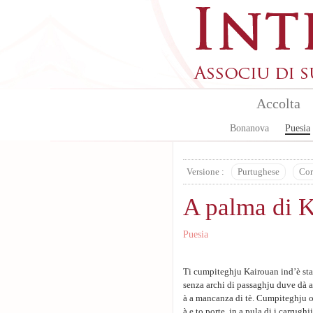
Skip to main content
Accolta
Bonanova
Puesia
Versione :
Purtughese
Cor
A palma di 
Puesia
Ti cumpiteghju Kairouan ind’è sta
senza archi di passaghju duve dà 
à a mancanza di tè. Cumpiteghju o
à e to porte, in a pula di i carrughj