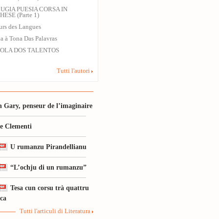
UGIA PUESIA CORSA IN
ESE (Parte 1)
rs des Langues
a à Tona Das Palavras
OLA DOS TALENTOS
Tutti l'autori
 Gary, penseur de l’imaginaire
le Clementi
U rumanzu Pirandellianu
“L’ochju di un rumanzu”
Tesa cun corsu trà quattru
ica
Tutti l'articuli di Literatura