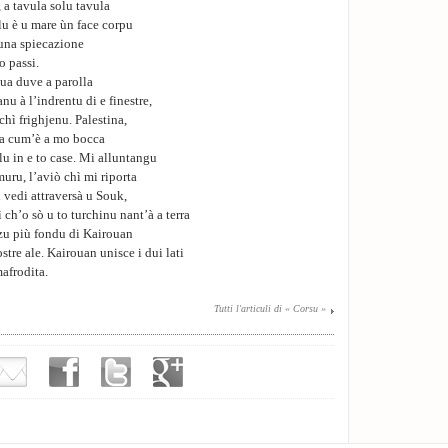
 a tavula solu tavula
elu è u mare ùn face corpu
è una spiecazione
o passi.
gua duve a parolla
nu à l’indrentu di e finestre,
chì frighjenu. Palestina,
rra cum’è a mo bocca
u in e to case. Mi alluntangu
uru, l’aviò chì mi riporta
i vedi attraversà u Souk,
 ch’o sò u to turchinu nant’à a terra
u più fondu di Kairouan
ostre ale. Kairouan unisce i dui lati
afrodita.
Tutti l'articuli di « Corsu »