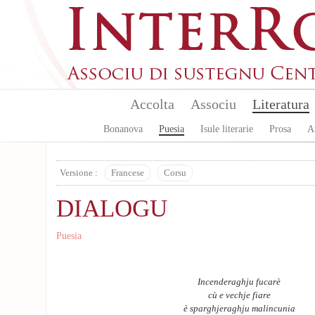
Skip to main content
Accolta
Associu
Literatura
Bonanova
Puesia
Isule literarie
Prosa
A
Versione :
Francese
Corsu
DIALOGU
Puesia
Incenderaghju fucarè
cù e vechje fiare
è sparghjeraghju malincunia