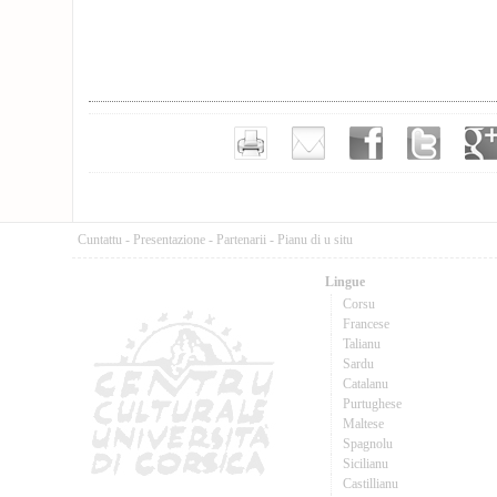
Cuntattu
-
Presentazione
-
Partenarii
-
Pianu di u situ
Lingue
Corsu
Francese
Talianu
Sardu
Catalanu
Purtughese
Maltese
Spagnolu
Sicilianu
Castillianu