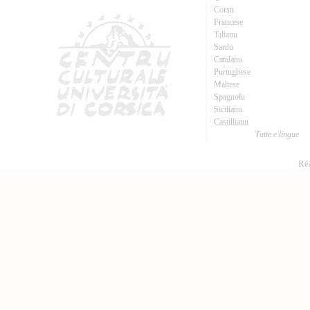
Corsu
Francese
Talianu
Sardu
Catalanu
Purtughese
Maltese
Spagnolu
Sicilianu
Castillianu
Tutte e lingue
Réa