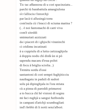
quandu mi fughji mi circhi ?
Tic tac affannosu di u cori spacinziatu...
parchi tù barabattula amasgiulona
s'e t'allisciu t'intorchji
par lacà ti allusingà torra
com'isula cù i bracci di sciuma marina ?
(... è noi fantomachi di carri viva
com'è ziteddi
smimuriati azzizzati
da i piaceri di i ghjochi viraninchi
ci cridimu incatinati
à u coppiulu di a lutta carizzaghjola
à doppiu nodu chì disfà ùn si pò
sapendu macaru d'essa poltri
di focu à briglia sciolta...)
Tremitu sordu d'ossi
santantoni di cori sempri fughjiticciu
naufragatu in paduli di sudori
solu pà dipinghjala in l'ora striata
cù a pinna di paroddi primurosi
a to bucca chì hè visioni di sognu
mi faci rughjà u sangui furibondu
in campani d'arichji scumbugliati
ind'i frebbi di li notti senz'albori.