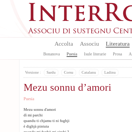
Skip to main content
Accolta
Associu
Literatura
Bonanova
Puesia
Isule literarie
Prosa
A
Versione :
Sardu
Corsu
Catalanu
Ladinu
Mezu sonnu d’amori
Puesia
Mezu sonnu d'amori
dì mi parchi
quandu ti chjamu ti ni fughji
è dighjà pintuta