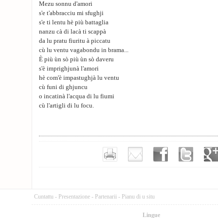
Mezu sonnu d'amori
s'e t'abbracciu mi sfughji
s'e ti lentu hè più battaglia
nanzu cà di lacà ti scappà
da lu pratu fiuritu à piccatu
cù lu ventu vagabondu in brama...
È più ùn sò più ùn sò daveru
s'è imprighjunà l'amori
hè com'è impastughjà lu ventu
cù funi di ghjuncu
o incatinà l'acqua di lu fiumi
cù l'artigli di lu focu.
Cuntattu
-
Presentazione
-
Partenarii
-
Pianu di u situ
Lingue