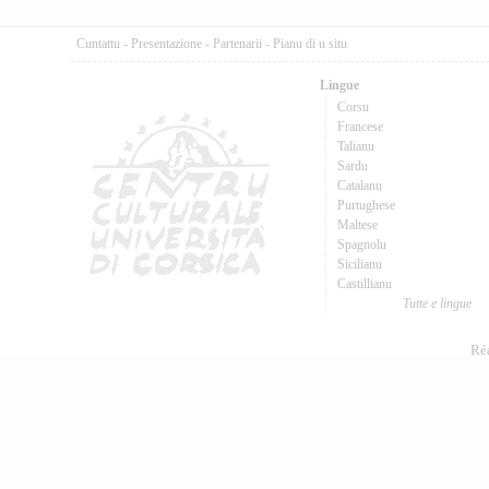
Cuntattu
-
Presentazione
-
Partenarii
-
Pianu di u situ
Lingue
Corsu
Francese
Talianu
Sardu
Catalanu
Purtughese
Maltese
Spagnolu
Sicilianu
Castillianu
Tutte e lingue
Réa