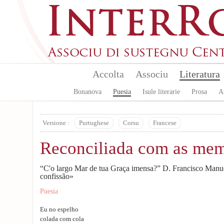
Skip to main content
Accolta
Associu
Literatura
Bonanova
Puesia
Isule literarie
Prosa
A
Versione :
Purtughese
Corsu
Francese
Reconciliada com as mem
“C'o largo Mar de tua Graça imensa?” D. Francisco Manu
confissão»
Puesia
Eu no espelho
colada com cola