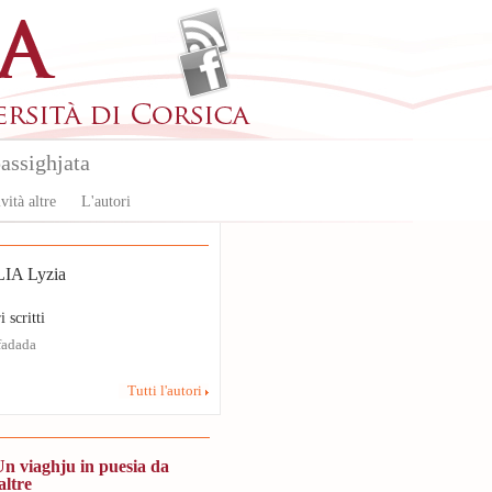
assighjata
vità altre
L'autori
IA Lyzia
i scritti
 fadada
Tutti l'autori
Un viaghju in puesia da
altre