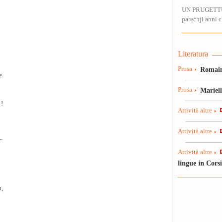
UN PRUGETT
parechji anni ch
Literatura
Prosa
Romain
e.
Prosa
Mariel
 !
Attività altre
Attività altre
 "
Attività altre
lingue in Cors
u,