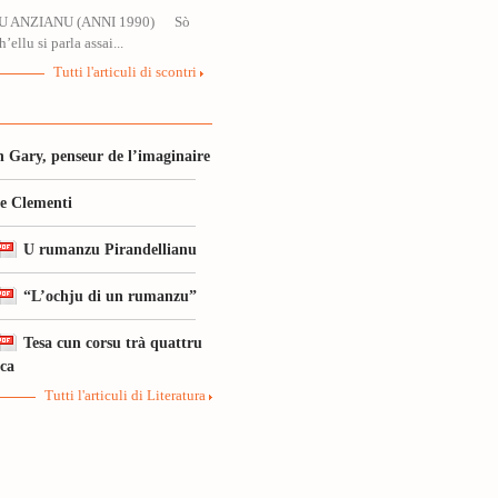
U ANZIANU (ANNI 1990) Sò
’ellu si parla assai...
Tutti l'articuli di scontri
 Gary, penseur de l’imaginaire
le Clementi
U rumanzu Pirandellianu
“L’ochju di un rumanzu”
Tesa cun corsu trà quattru
ica
Tutti l'articuli di Literatura