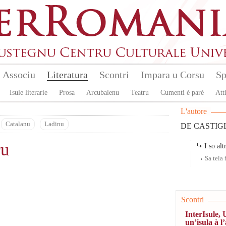
Associu
Literatura
Scontri
Impara u Corsu
Sp
Isule literarie
Prosa
Arcubalenu
Teatru
Cumenti è parè
Atti
L'autore
Catalanu
Ladinu
DE CASTIGL
ru
I so altr
Sa tela
Scontri
InterIsule, 
un’isula à l’