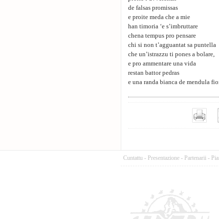
de falsas promissas
e proite meda che a mie
han timoria ‘e s’imbruttare
chena tempus pro pensare
chi si non t’agguantat sa puntella
che un’istrazzu ti pones a bolare,
e pro ammentare una vida
restan battor pedras
e una randa bianca de mendula fio
Cuntattu
-
Presentazione
-
Partenarii
-
Pia