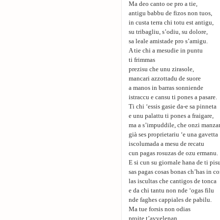
Ma deo canto oe pro a tie,
antigu babbu de fizos non tuos,
in custa terra chi totu est antigu,
su tribagliu, s’odiu, su dolore,
sa leale amistade pro s’amigu.
A tie chi a mesudie in puntu
ti frimmas
prezisu che unu zirasole,
mancari azzottadu de suore
a manos in barras sonniende
istraccu e cansu ti pones a pasare.
Ti chi ‘essis gasie da-e sa pinneta
e unu palattu ti pones a fraigare,
ma a s’impuddile, che onzi manza
già ses proprietariu ‘e una gavetta
iscolumada a mesu de recatu
cun pagas rosuzas de ozu ermanu.
E si cun su giornale hana de ti pis
sas pagas cosas bonas ch’has in c
las iscultas che cantigos de tonca
e da chi tantu non nde ‘ogas filu
nde faghes cappiales de pabilu.
Ma tue forsis non odias
proite t’avvelenan