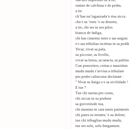
Ma deo imprendo oe a tie,
omine de calchina e de pedra,
a tie
ch’has un’isganzada’e risu siccu
che-i su ‘entu ‘e su desertu,
a tie, chi ses in sos pilos
biancu de fadiga,
chi has cimentu intro e sas ungias
e-i sas tribulias iscrittas in sa pedd
Vivat, vivat sa pala,
su piccone, su livellu,
vivat sa lenza, sa taracia, sa palitta
Cun punzottos, cottas e mazzittas
mudu mudu t’avvias a tribulare
pro poder calincunu declarare :
" Vivat su fraigu e-i sa zivilidade !
E tue ?
Tue chi sueras pro custu,
chi siccas in su piubere
sa gioventude tua,
chi mustras in cara tantu patiment
chi pares su retrattu ‘e su dolore,
tue chi tribaglias mudu mudu,
tue ses solu, solu fraigamuru.