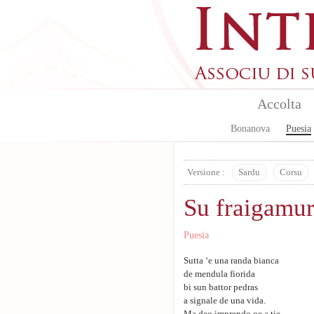
Skip to main content
Accolta
Bonanova
Puesia
Versione :
Sardu
Corsu
Su fraigamu
Puesia
Sutta ‘e una randa bianca
de mendula fiorida
bi sun battor pedras
a signale de una vida.