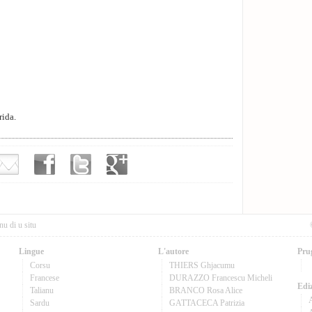
rida.
nu di u situ
Lingue
L'autore
Pru
Corsu
THIERS Ghjacumu
Francese
DURAZZO Francescu Micheli
Ediz
Talianu
BRANCO Rosa Alice
Sardu
GATTACECA Patrizia