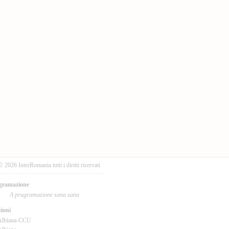
© 2026 InterRomania tutti i diritti riservati
gramazione
A prugramazione sana sana
ioni
Albiana-CCU