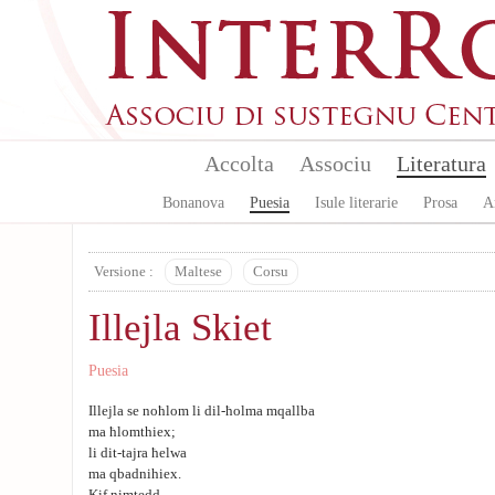
Skip to main content
Accolta
Associu
Literatura
Bonanova
Puesia
Isule literarie
Prosa
A
Versione :
Maltese
Corsu
Illejla Skiet
Puesia
Illejla se noħlom li dil-ħolma mqallba
ma ħlomthiex;
li dit-tajra ħelwa
ma qbadnihiex.