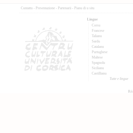
Cuntattu
-
Presentazione
-
Partenarii
-
Pianu di u situ
Lingue
Corsu
Francese
Talianu
Sardu
Catalanu
Purtughese
Maltese
Spagnolu
Sicilianu
Castillianu
Tutte e lingue
Réa