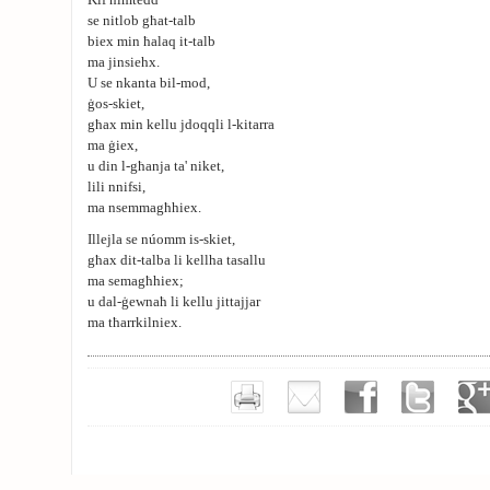
Kif nimtedd
se nitlob għat-talb
biex min ħalaq it-talb
ma jinsiehx.
U se nkanta bil-mod,
ġos-skiet,
għax min kellu jdoqqli l-kitarra
ma ġiex,
u din l-għanja ta' niket,
lili nnifsi,
ma nsemmagħhiex.
Illejla se núomm is-skiet,
għax dit-talba li kellha tasallu
ma semagħhiex;
u dal-ġewnaħ li kellu jittajjar
ma tħarrkilniex.