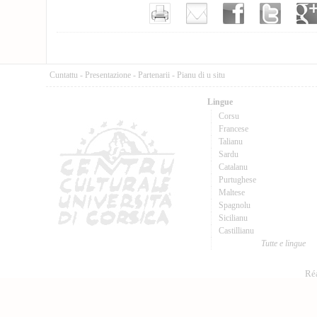
Cuntattu
-
Presentazione
-
Partenarii
-
Pianu di u situ
Lingue
Corsu
Francese
Talianu
Sardu
Catalanu
Purtughese
Maltese
Spagnolu
Sicilianu
Castillianu
Tutte e lingue
Réa