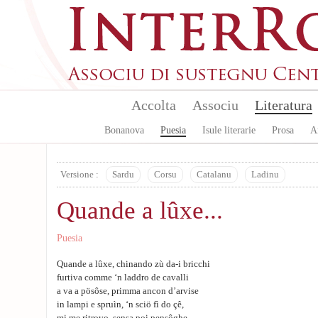
Skip to main content
Accolta
Associu
Literatura
Bonanova
Puesia
Isule literarie
Prosa
A
Versione :
Sardu
Corsu
Catalanu
Ladinu
Quande a lûxe...
Puesia
Quande a lûxe, chinando zù da-i bricchi
furtiva comme ‘n laddro de cavalli
a va a pösôse, primma ancon d’arvise
in lampi e spruìn, ‘n sciö fì do çê,