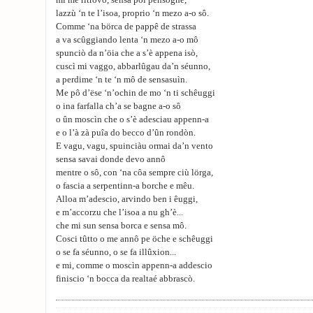
mi me ritrovo, sensa poi pensôghe,
lazzù ‘n te l’isoa, proprio ‘n mezo a-o sô.
Comme ‘na börca de pappê de strassa
a va scûggiando lenta ‘n mezo a-o mô
spunciò da n’öia che a s’è appena isò,
cuscì mi vaggo, abbarlûgau da’n séunno,
a perdime ‘n te ‘n mô de sensasuìn.
Me pô d’ëse ‘n’ochin de mo ‘n ti schêuggi
o ina farfalla ch’a se bagne a-o sô
o ûn moscìn che o s’è adesciau appenn-a
e o l’à zà puîa do becco d’ûn rondòn.
E vagu, vagu, spuinciàu ormai da’n vento
sensa savai donde devo annô
mentre o sô, con ‘na côa sempre ciù lörga,
o fascia a serpentinn-a borche e mêu.
Alloa m’adescio, arvindo ben i êuggi,
e m’accorzu che l’isoa a nu gh’è...
che mi sun sensa borca e sensa mô.
Cosci tûtto o me annô pe öche e schêuggi
o se fa séunno, o se fa illûxion...
e mi, comme o moscìn appenn-a addescio
finiscio ‘n bocca da realtaé abbrascò.