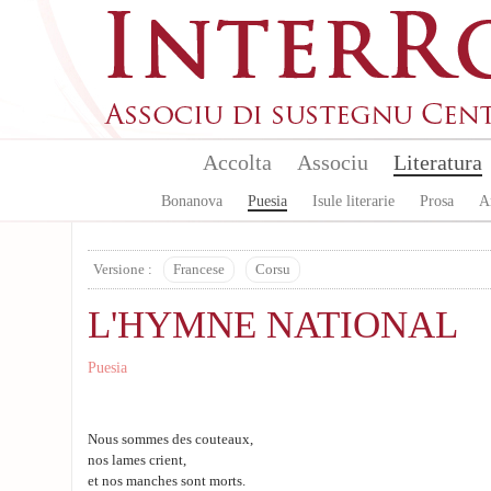
Skip to main content
Accolta
Associu
Literatura
Bonanova
Puesia
Isule literarie
Prosa
A
Versione :
Francese
Corsu
L'HYMNE NATIONAL
Puesia
Nous sommes des couteaux,
nos lames crient,
et nos manches sont morts.