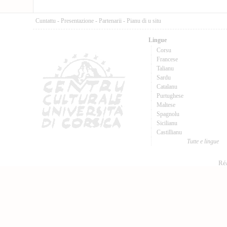
Cuntattu
-
Presentazione
-
Partenarii
-
Pianu di u situ
Lingue
Corsu
Francese
Talianu
Sardu
Catalanu
Purtughese
Maltese
Spagnolu
Sicilianu
Castillianu
Tutte e lingue
Réa