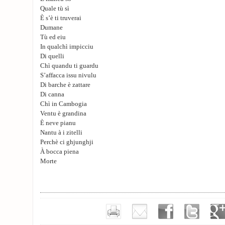
Quale tù sì
È s’è ti truverai
Dumane
Tù ed eiu
In qualchì impicciu
Di quelli
Chì quandu ti guardu
S’affacca issu nivulu
Di barche è zattare
Di canna
Chì in Cambogia
Ventu è grandina
È neve pianu
Nantu à i zitelli
Perchè ci ghjunghji
À bocca piena
Morte