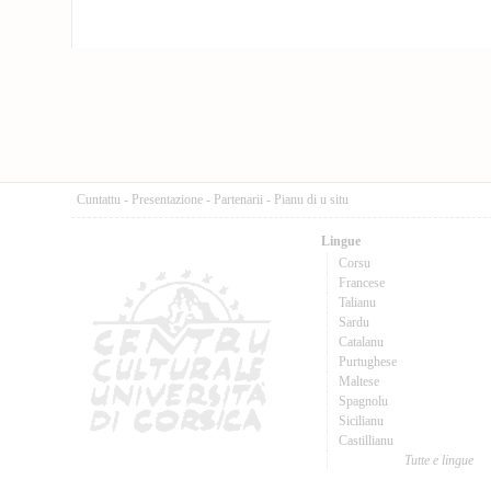
Cuntattu
-
Presentazione
-
Partenarii
-
Pianu di u situ
Lingue
Corsu
Francese
Talianu
Sardu
Catalanu
Purtughese
Maltese
Spagnolu
Sicilianu
Castillianu
Tutte e lingue