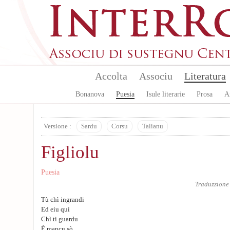
Skip to main content
Accolta
Associu
Literatura
Bonanova
Puesia
Isule literarie
Prosa
A
Versione :
Sardu
Corsu
Talianu
Figliolu
Puesia
Traduzzione
Tù chì ingrandi
Ed eiu quì
Chì ti guardu
È mancu sò