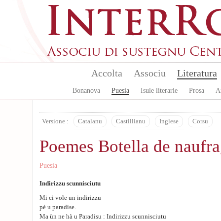
Skip to main content
Accolta
Associu
Literatura
Bonanova
Puesia
Isule literarie
Prosa
A
Versione :
Catalanu
Castillianu
Inglese
Corsu
Poemes Botella de naufra
Puesia
Indirizzu scunnisciutu
Mi ci vole un indirizzu
pè u paradise.
Ma ùn ne hà u Paradisu : Indirizzu scunnisciutu