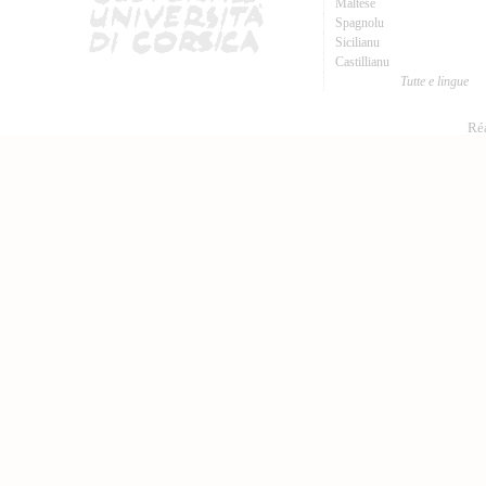
Maltese
Spagnolu
Sicilianu
Castillianu
Tutte e lingue
Réa