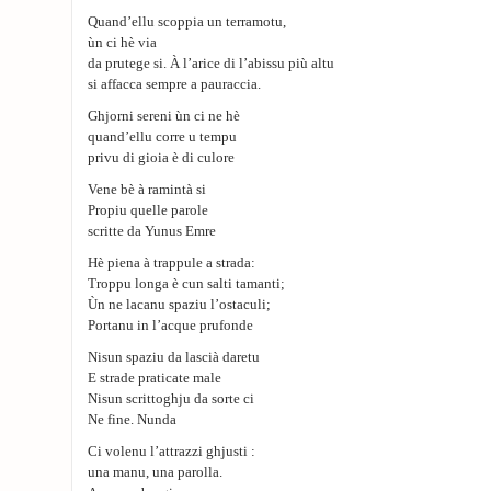
Quand’ellu scoppia un terramotu,
ùn ci hè via
da prutege si. À l’arice di l’abissu più altu
si affacca sempre a pauraccia.
Ghjorni sereni ùn ci ne hè
quand’ellu corre u tempu
privu di gioia è di culore
Vene bè à ramintà si
Propiu quelle parole
scritte da Yunus Emre
Hè piena à trappule a strada:
Troppu longa è cun salti tamanti;
Ùn ne lacanu spaziu l’ostaculi;
Portanu in l’acque prufonde
Nisun spaziu da lascià daretu
E strade praticate male
Nisun scrittoghju da sorte ci
Ne fine. Nunda
Ci volenu l’attrazzi ghjusti :
una manu, una parolla.