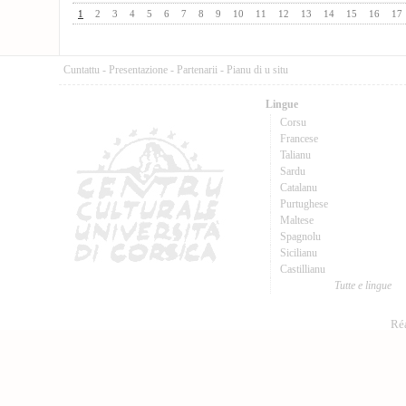
1
2
3
4
5
6
7
8
9
10
11
12
13
14
15
16
17
Cuntattu
-
Presentazione
-
Partenarii
-
Pianu di u situ
Lingue
Corsu
Francese
Talianu
Sardu
Catalanu
Purtughese
Maltese
Spagnolu
Sicilianu
Castillianu
Tutte e lingue
Réa