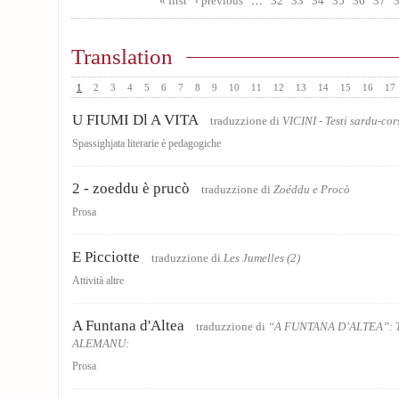
« first
‹ previous
…
32
33
34
35
36
37
Translation
1
2
3
4
5
6
7
8
9
10
11
12
13
14
15
16
17
U FIUMI Dl A VITA
traduzzione di
VICINI - Testi sardu-co
Spassighjata literarie è pedagogiche
2 - zoeddu è prucò
traduzzione di
Zoéddu e Procò
Prosa
E Picciotte
traduzzione di
Les Jumelles (2)
Attività altre
A Funtana d'Altea
traduzzione di
“A FUNTANA D’ALTEA”: 
ALEMANU:
Prosa