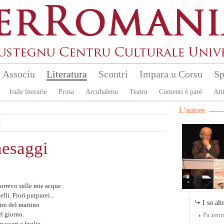
Associu
Literatura
Scontri
Impara u Corsu
Sp
Isule literarie
Prosa
Arcubalenu
Teatru
Cumenti è parè
Atti
L'autore
aesaggi
correvo sulle mie acque
li. Fiori purpurei...
I so altr
iro del mattino
el giorno.
Pa zent