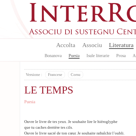
Skip to main content
Accolta
Associu
Literatura
Bonanova
Puesia
Isule literarie
Prosa
A
Versione :
Francese
Corsu
LE TEMPS
Puesia
Ouvre le livre de tes yeux. Je souhaite lire le hiéroglyphe
que tu caches derrière tes cils.
Ouvre le livre sacré de ton cœur. Je souhaite rafraîchir l’oubli.