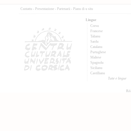
Cuntattu
-
Presentazione
-
Partenarii
-
Pianu di u situ
Lingue
Corsu
Francese
Talianu
Sardu
Catalanu
Purtughese
Maltese
Spagnolu
Sicilianu
Castillianu
Tutte e lingue
Réa