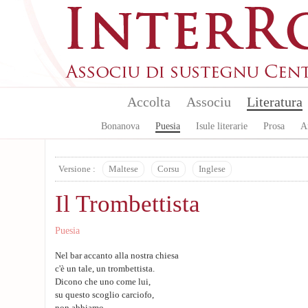
Skip to main content
Accolta
Associu
Literatura
Bonanova
Puesia
Isule literarie
Prosa
A
Versione :
Maltese
Corsu
Inglese
Il Trombettista
Puesia
Nel bar accanto alla nostra chiesa
c'è un tale, un trombettista.
Dicono che uno come lui,
su questo scoglio carciofo,