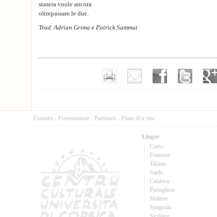
stasera vuole ancora
oltrepassare le due.
Trad. Adrian Grima e Patrick Sammut
Cuntattu
-
Presentazione
-
Partenarii
-
Pianu di u situ
Lingue
Corsu
Francese
Talianu
Sardu
Catalanu
Purtughese
Maltese
Spagnolu
Sicilianu