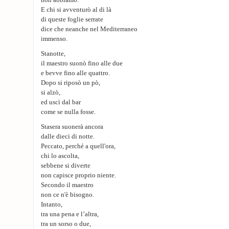
non abbiamo.
E chi si avventurò al di là
di queste foglie serrate
dice che neanche nel Mediterraneo
immenso.
Stanotte,
il maestro suonò fino alle due
e bevve fino alle quattro.
Dopo si riposò un pò,
si alzò,
ed uscì dal bar
come se nulla fosse.
Stasera suonerà ancora
dalle dieci di notte.
Peccato, perché a quell'ora,
chi lo ascolta,
sebbene si diverte
non capisce proprio niente.
Secondo il maestro
non ce n'è bisogno.
Intanto,
tra una pena e l’altra,
tra un sorso o due,