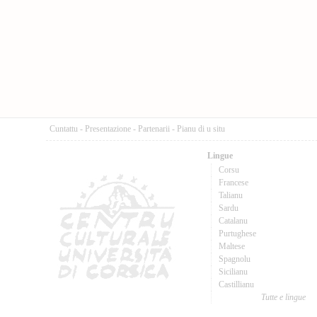
Cuntattu
-
Presentazione
-
Partenarii
-
Pianu di u situ
Lingue
Corsu
Francese
Talianu
Sardu
Catalanu
Purtughese
Maltese
Spagnolu
Sicilianu
Castillianu
Tutte e lingue