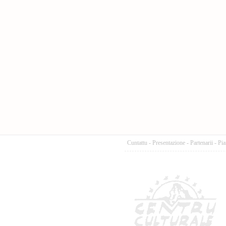
Cuntattu
-
Presentazione
-
Partenarii
-
Pia