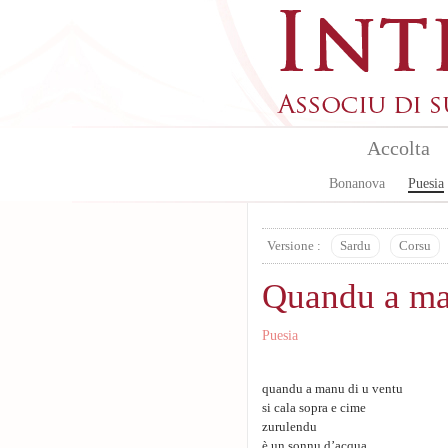
Skip to main content
Accolta
Bonanova
Puesia
Versione :
Sardu
Corsu
Quandu a m
Puesia
quandu a manu di u ventu
si cala sopra e cime
zurulendu
è un sonnu d’acqua