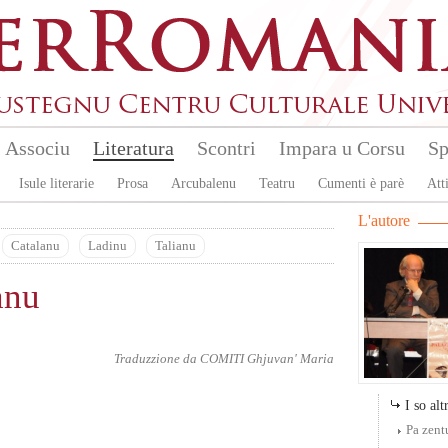
Associu
Literatura
Scontri
Impara u Corsu
Sp
Isule literarie
Prosa
Arcubalenu
Teatru
Cumenti è parè
Atti
L'autore
Catalanu
Ladinu
Talianu
anu
Traduzzione da
COMITI Ghjuvan' Maria
I so altr
Pa zent