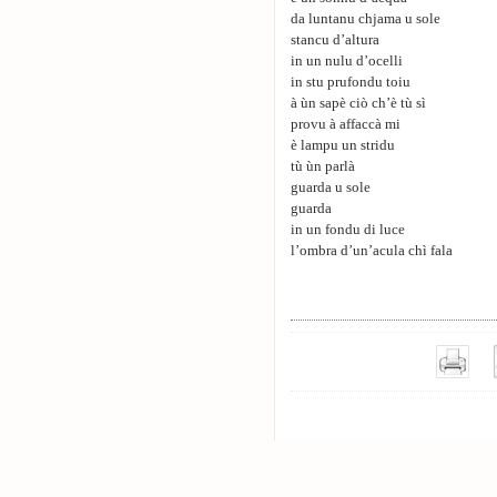
da luntanu chjama u sole
stancu d’altura
in un nulu d’ocelli
in stu prufondu toiu
à ùn sapè ciò ch’è tù sì
provu à affaccà mi
è lampu un stridu
tù ùn parlà
guarda u sole
guarda
in un fondu di luce
l’ombra d’un’acula chì fala