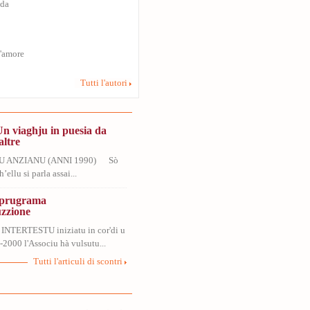
uda
s'amore
Tutti l'autori
Un viaghju in puesia da
altre
U ANZIANU (ANNI 1990) Sò
’ellu si parla assai...
, prugrama
uzzione
 INTERTESTU iniziatu in cor'di u
2000 l'Associu hà vulsutu...
Tutti l'articuli di scontri