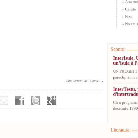
A sa m
Cando
Fìzu
No est 
Scontri
InterIsule, 
un’isula à l’
UN PRUGETT
parechji anni ch
Tutti l'articuli di « Corsu »
InterTestu
d'intertrad
Cù u prugrama
decenniu 1990-
Literatura