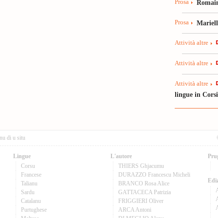
Prosa
Romain
Prosa
Mariel
Attività altre
Attività altre
Attività altre
lingue in Cors
nu di u situ
Lingue
L'autore
Pru
Corsu
THIERS Ghjacumu
Francese
DURAZZO Francescu Micheli
Ediz
Talianu
BRANCO Rosa Alice
Sardu
GATTACECA Patrizia
A
Catalanu
FRIGGIERI Oliver
Purtughese
ARCA Antoni