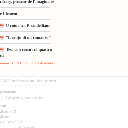
 Gary, penseur de l’imaginaire
le Clementi
U rumanzu Pirandellianu
“L’ochju di un rumanzu”
Tesa cun corsu trà quattru
ica
Tutti l'articuli di Literatura
© 2026 InterRomania tutti i diritti riservati
gramazione
A prugramazione sana sana
ioni
Albiana-CCU
lbiana
ALBIANA / CCU
Tutte l'edizioni