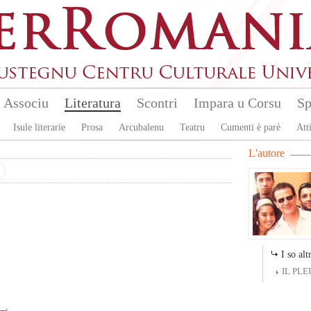
Associu
Literatura
Scontri
Impara u Corsu
Sp
Isule literarie
Prosa
Arcubalenu
Teatru
Cumenti è parè
Atti
L'autore
I so altr
IL PLE