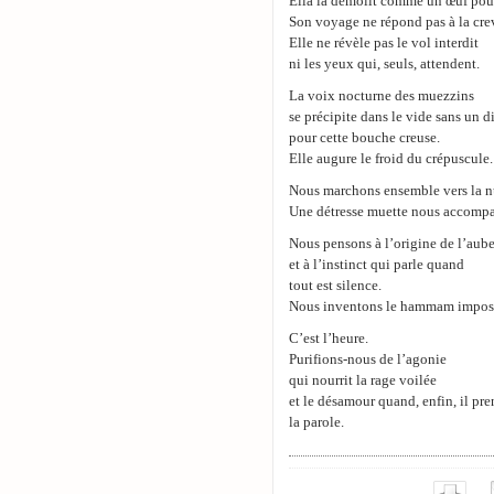
Ella la démolit comme un œuf pour
Son voyage ne répond pas à la cre
Elle ne révèle pas le vol interdit
ni les yeux qui, seuls, attendent.
La voix nocturne des muezzins
se précipite dans le vide sans un d
pour cette bouche creuse.
Elle augure le froid du crépuscule.
Nous marchons ensemble vers la n
Une détresse muette nous accomp
Nous pensons à l’origine de l’aube
et à l’instinct qui parle quand
tout est silence.
Nous inventons le hammam imposs
C’est l’heure.
Purifions-nous de l’agonie
qui nourrit la rage voilée
et le désamour quand, enfin, il pr
la parole.