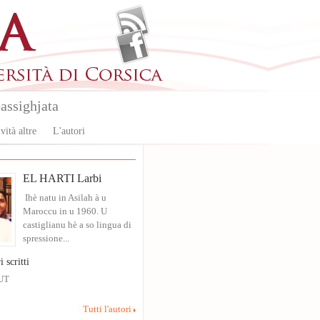
assighjata
vità altre
L'autori
EL HARTI Larbi
Ihè natu in Asilah à u
Maroccu in u 1960. U
castiglianu hè a so lingua di
spressione...
i scritti
UT
Tutti l'autori