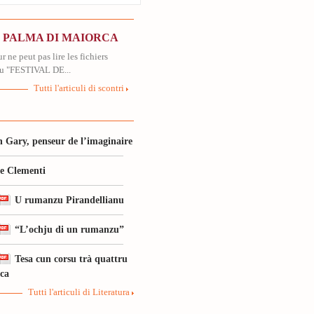
N PALMA DI MAIORCA
r ne peut pas lire les fichiers
u "FESTIVAL DE...
Tutti l'articuli di scontri
 Gary, penseur de l’imaginaire
le Clementi
U rumanzu Pirandellianu
“L’ochju di un rumanzu”
Tesa cun corsu trà quattru
ica
Tutti l'articuli di Literatura