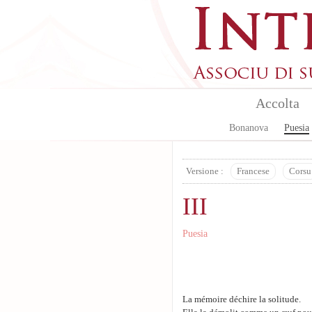
Skip to main content
Accolta
Bonanova
Puesia
Versione :
Francese
Corsu
III
Puesia
La mémoire déchire la solitude.