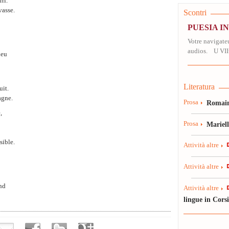
ri.
vasse.
Scontri
PUESIA I
Votre navigateu
audios. U VII
ieu
Literatura
uit.
agne.
Prosa
Romain
,
Prosa
Mariel
ible.
Attività altre
Attività altre
end
Attività altre
lingue in Cors