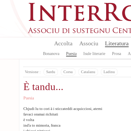
Skip to main content
Accolta
Associu
Literatura
Bonanova
Puesia
Isule literarie
Prosa
A
Versione :
Sardu
Corsu
Catalanu
Ladinu
È tandu...
Puesia
Chjudi lu to cori à i sticcateddi acquicciosi, aterni
favaci oramai richitati
è volta
ind'a to mimoria, franca