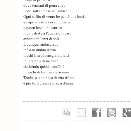
i chjassi pitricosi
duva fermani di petra ancu
i cori sutt'à i passi di l'omu !
Ogni soffiu di ventu hè par tè una boci :
a zirpittata di u cavaddu liatu
u passu losciu di l'anticu
inchjustratu à l'umbra di i casi
avvinti da lenzi di soli.
È dunqua, andaccianu
ind'a to umbra stessa
tocchi li sepi brusgiati, piatti
in li tempii di marmaru
circhendu quiddi com'è tè
luccichi di bronzu ind'u senu.
Tandu, a tana ricca di vita rifiata
è più forti cresci a brama d'amori !