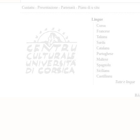
Cuntattu
-
Presentazione
-
Partenarii
-
Pianu di u situ
Lingue
Corsu
Francese
Talianu
Sardu
Catalanu
Purtughese
Maltese
Spagnolu
Sicilianu
Castillianu
Tutte e lingue
Réa