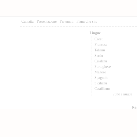
Cuntattu
-
Presentazione
-
Partenarii
-
Pianu di u situ
Lingue
Corsu
Francese
Talianu
Sardu
Catalanu
Purtughese
Maltese
Spagnolu
Sicilianu
Castillianu
Tutte e lingue
Réa