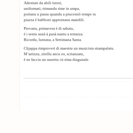
Adestrati da abili tutori,
uniformati, ritmandu rime in umpa,
portanu u passu quandu a prucessiò rompe in
piazza è babboni approntanu mandili.
Provanu, primavera è di sabatu,
è i sentu sunà à pusà nantu a terrazza.
Ricordu, luntana, a Settimana Santa.
Chjappa rimproveri di maestru un musicista strampalatu.
M’arrizzu, zitellu ancu eo, scrianzatu,
è ne facciu un sunettu cù rima diagunale.