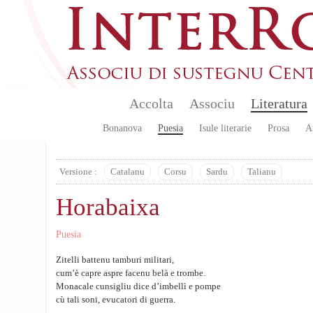
Skip to main content
Accolta
Associu
Literatura
Bonanova
Puesia
Isule literarie
Prosa
A
Versione :
Catalanu
Corsu
Sardu
Talianu
Horabaixa
Puesia
Zitelli battenu tamburi militari,
cum’è capre aspre facenu belà e trombe.
Monacale cunsigliu dice d’imbellì e pompe
cù tali soni, evucatori di guerra.