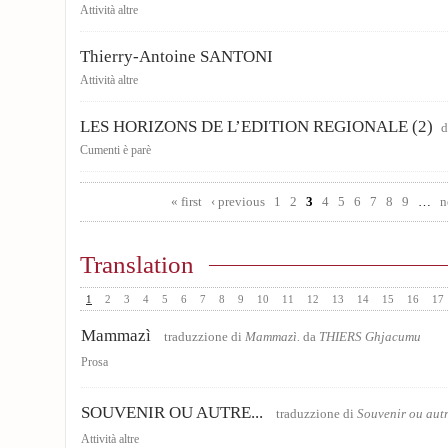
Attività altre
Thierry-Antoine SANTONI
Attività altre
LES HORIZONS DE L’EDITION REGIONALE (2)
d
Cumenti è parè
Pages
« first
‹ previous
1
2
3
4
5
6
7
8
9
…
n
Translation
1
2
3
4
5
6
7
8
9
10
11
12
13
14
15
16
17
Mammazì
traduzzione di
Mammazì.
da
THIERS Ghjacumu
Prosa
SOUVENIR OU AUTRE...
traduzzione di
Souvenir ou aut
Attività altre