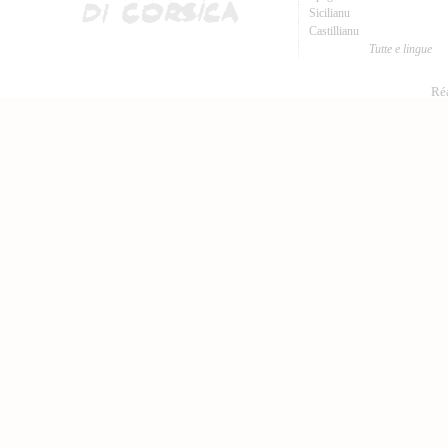
Sicilianu
Castillianu
Tutte e lingue
Réa