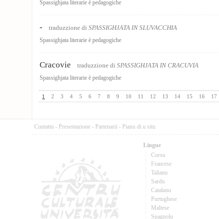
Spassighjata literarie è pedagogiche
-
traduzzione di
SPASSIGHJATA IN SLUVACCHIA
Spassighjata literarie è pedagogiche
Cracovie
traduzzione di
SPASSIGHJATA IN CRACUVIA
Spassighjata literarie è pedagogiche
1
2
3
4
5
6
7
8
9
10
11
12
13
14
15
16
17
Cuntattu
-
Presentazione
-
Partenarii
-
Pianu di u situ
Lingue
Corsu
Francese
Talianu
Sardu
Catalanu
Purtughese
Maltese
Spagnolu