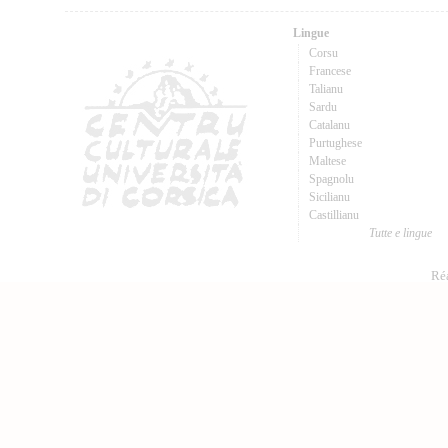
Lingue
Corsu
Francese
Talianu
Sardu
Catalanu
Purtughese
Maltese
Spagnolu
Sicilianu
Castillianu
Tutte e lingue
Réa