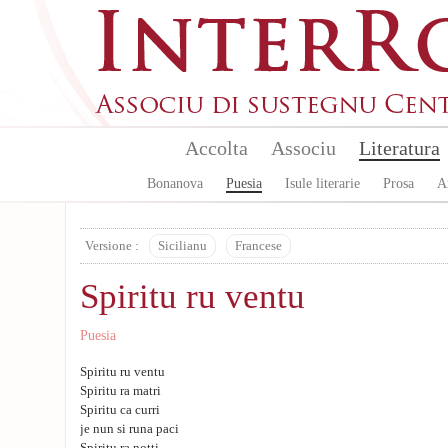
Skip to main content
Accolta
Associu
Literatura
Bonanova
Puesia
Isule literarie
Prosa
A
Versione :
Sicilianu
Francese
Spiritu ru ventu
Puesia
Spiritu ru ventu
Spiritu ra matri
Spiritu ca curri
je nun si runa paci