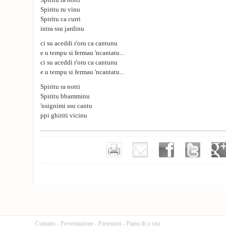
Spiritu ra notti
Spiritu ru vinu
Spiritu ca curri
intra ssu jardinu
ci su aceddi r'oru ca cantunu
e u tempu si fermau 'ncantatu...
ci su aceddi r'oru ca cantunu
e u tempu si fermau 'ncantatu...
Spiritu ra notti
Spiritu bbamminu
'nsignimi ssu cantu
ppi ghiriti vicinu
Cuntattu
-
Presentazione
-
Partenarii
-
Pianu di u situ