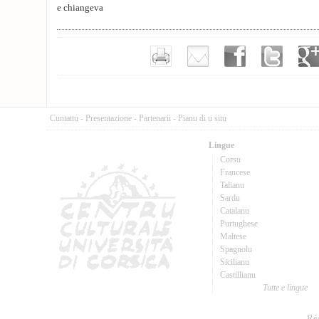
e chiangeva
Cuntattu
-
Presentazione
-
Partenarii
-
Pianu di u situ
Lingue
Corsu
Francese
Talianu
Sardu
Catalanu
Purtughese
Maltese
Spagnolu
Sicilianu
Castillianu
Tutte e lingue
Réa