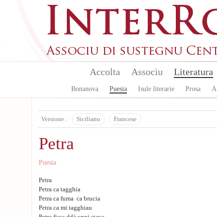
Skip to main content
Accolta
Associu
Literatura
Bonanova
Puesia
Isule literarie
Prosa
A
Versione :
Sicilianu
Francese
Petra
Puesia
Petra
Petra ca tagghia
Petra ca fuma ca brucia
Petra ca mi tagghiau