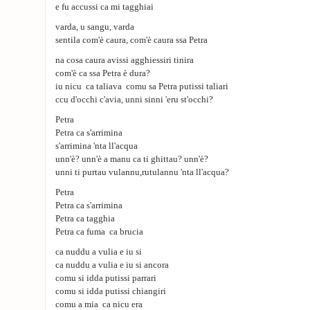
e fu accussi ca mi tagghiai
varda, u sangu, varda
sentila com'è caura, com'è caura ssa Petra
na cosa caura avissi agghiessiri tinira
com'è ca ssa Petra è dura?
iu nicu ca taliava comu sa Petra putissi taliari
ccu d'occhi c'avia, unni sinni 'eru st'occhi?
Petra
Petra ca s'arrimina
s'arrimina 'nta ll'acqua
unn'è? unn'è a manu ca ti ghittau? unn'è?
unni ti purtau vulannu,rutulannu 'nta ll'acqua?
Petra
Petra ca s'arrimina
Petra ca tagghia
Petra ca fuma ca brucia
ca nuddu a vulia e iu si
ca nuddu a vulia e iu si ancora
comu si idda putissi parrari
comu si idda putissi chiangiri
comu a mia ca nicu era