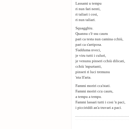
Lassami u tempu
ri nun fari nenti,
ri taliari i cosi,
ri nun taliari.
Squagghiu.
Quannu c'è ssu cauru
pari ca testa nun camina cchiù,
pari ca s'arriposa.
S'adduma nveci,
je viru tutti i culuri,
je venunu pinseri cchiù dilicati,
cchiù 'mpurtanti,
pinseri ri luci tremunu
'nta ll'aria.
Fammi moriri cca'stati.
Fammi moriri ccu cauru,
a tempu a tempu.
Fammi lassari tutti i cosi 'n paci,
i picciriddi an'a truvari a paci.