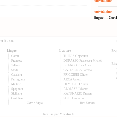
Attività altre
Attività altre
lingue in Cors
nu di u situ
Lingue
L'autore
Pru
Corsu
THIERS Ghjacumu
Francese
DURAZZO Francescu Micheli
Ediz
Talianu
BRANCO Rosa Alice
Sardu
GATTACECA Patrizia
A
Catalanu
FRIGGIERI Oliver
Purtughese
ARCA Antoni
Maltese
DI MEGLIO Alanu
Spagnolu
AL MASRI Maram
Sicilianu
KATUNARIC Drazen
Castillianu
SOLE Leonardo
Tutte e lingue
Tutti l'autori
Réalisé par Maestru.fr