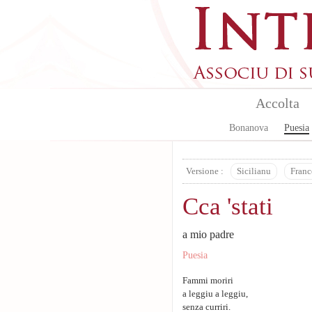
Skip to main content
Accolta
Bonanova
Puesia
Versione :
Sicilianu
Franc
Cca 'stati
a mio padre
Puesia
Fammi moriri
a leggiu a leggiu,
senza curriri.