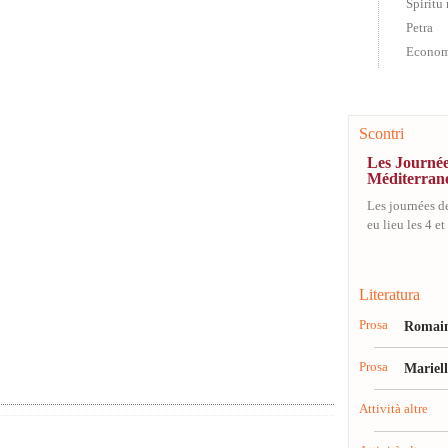
Spiritu
Petra
Econom
Scontri
Les Journée
Méditerran
Les journées d
eu lieu les 4 et
Literatura
Prosa
Romain
Prosa
Mariel
Attività altre