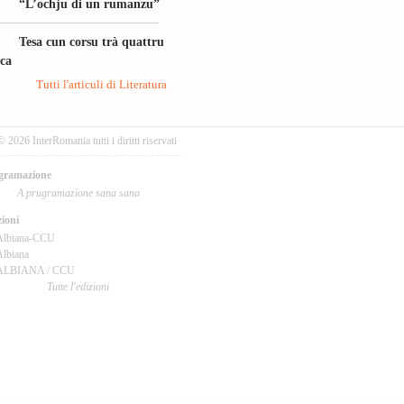
“L’ochju di un rumanzu”
Tesa cun corsu trà quattru
ica
Tutti l'articuli di Literatura
© 2026 InterRomania tutti i diritti riservati
gramazione
A prugramazione sana sana
ioni
Albiana-CCU
lbiana
ALBIANA / CCU
Tutte l'edizioni