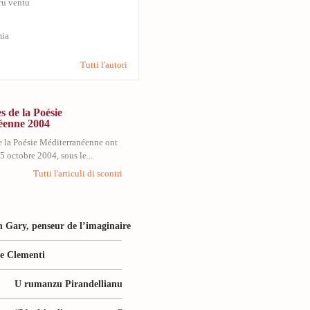
 ru ventu
ia
Tutti l'autori
s de la Poésie
éenne 2004
e la Poésie Méditerranéenne ont
 5 octobre 2004, sous le...
Tutti l'articuli di scontri
 Gary, penseur de l’imaginaire
le Clementi
U rumanzu Pirandellianu