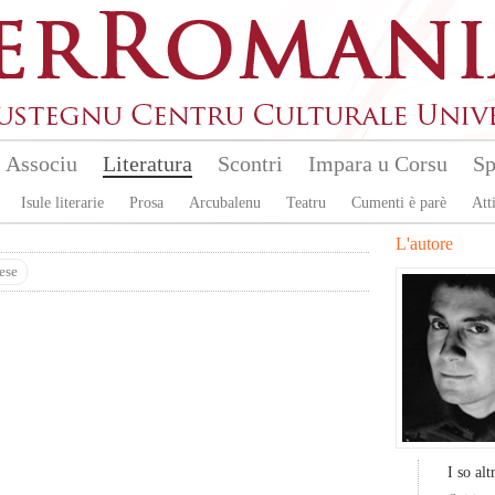
Associu
Literatura
Scontri
Impara u Corsu
Sp
Isule literarie
Prosa
Arcubalenu
Teatru
Cumenti è parè
Atti
L'autore
ese
I so altr