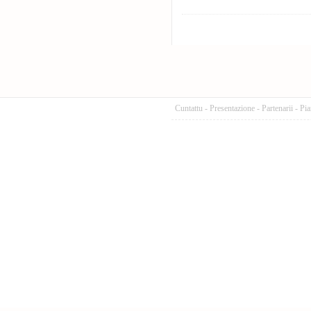
Cuntattu
-
Presentazione
-
Partenarii
-
Pia