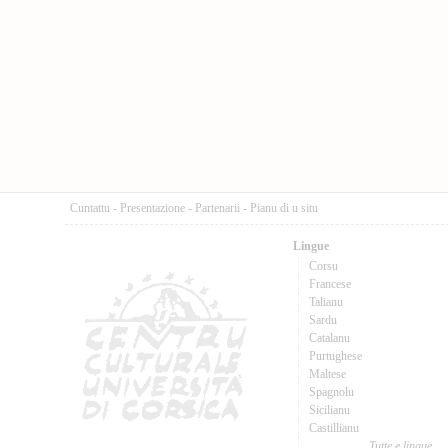
Cuntattu
-
Presentazione
-
Partenarii
-
Pianu di u situ
Lingue
Corsu
Francese
Talianu
Sardu
Catalanu
Purtughese
Maltese
Spagnolu
Sicilianu
Castillianu
Tutte e lingue