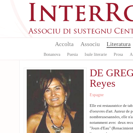
Skip to main content
Accolta
Associu
Literatura
Bonanova
Puesia
Isule literarie
Prosa
A
DE GRE
Reyes
Espagne
Elle est restauratrice de ta
d'oeuvres d'art. Auteur de 
nombreusesannées, elle n'a
notamment avec deux recue
"Jours d'Eau" (Renacimiento