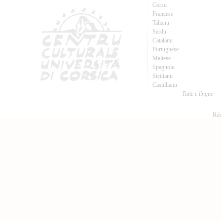
Corsu
Francese
Talianu
Sardu
Catalanu
Purtughese
Maltese
Spagnolu
Sicilianu
Castillianu
Tutte e lingue
Réa