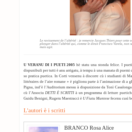
Le ravissement de l’altérité : je remercie Jacques Thiers pour cette
plonger dans l’altérité qui, comme le dirait Francisco Varela, non s
mais agit.
U VERANU DI I PUETI 2005
hè statu una stonda felice. I pueti 
dispunibuli per tutti è anu arrigatu, à tempu à una manata di puemi d
so pratica puetica. In Corti vensenu à discorre cù i studianti di M
littéraires de l’aire romane » è piglionu parte à l’animazione di a g
Pigna, ind’è l’Auditorium messu à dispusizione da Tonì Casalon
cù l’Associu
DETTI È SCRITTI
à un prugramma di letture puetich
Guidu Benigni, Rugeru Maestracci è
U Fiatu Muntese
fecenu cusì be
L'autori è i scritti
BRANCO Rosa Alice