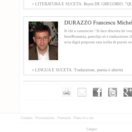
LITERATURA E SUCETA: Reyes DE GREGORIO: "
DURAZZO Francescu Michel
Iè chì u cunniscite ! Si face discretu hè ve
InterRomania, parechje sò e traduzzione chì
avia digià prupostu una scelta di puesie soi
LINGUA E SUCETA: Traduzzione, puesia è alterità
Cuntattu
-
Presentazione
-
Partenarii
-
Pianu di u situ
Lingue