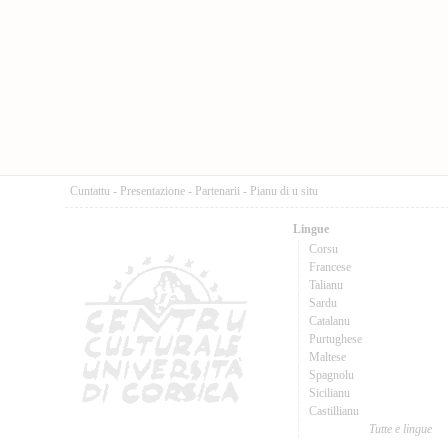
Cuntattu
-
Presentazione
-
Partenarii
-
Pianu di u situ
Lingue
Corsu
Francese
Talianu
Sardu
Catalanu
Purtughese
Maltese
Spagnolu
Sicilianu
Castillianu
Tutte e lingue