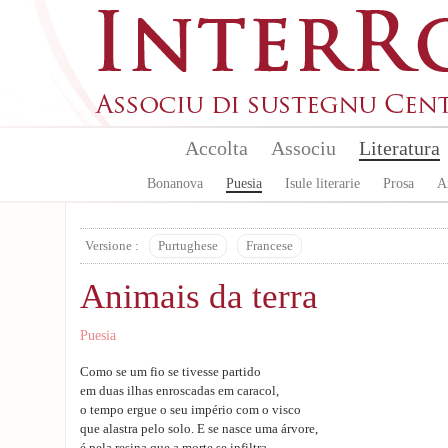
Skip to main content
Accolta
Associu
Literatura
Bonanova
Puesia
Isule literarie
Prosa
A
Versione :
Purtughese
Francese
Animais da terra
Puesia
Como se um fio se tivesse partido
em duas ilhas enroscadas em caracol,
o tempo ergue o seu império com o visco
que alastra pelo solo. E se nasce uma árvore,