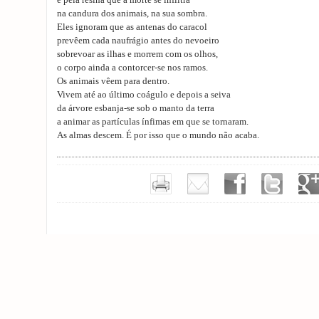
é pela resina que a morte se infiltra
na candura dos animais, na sua sombra.
Eles ignoram que as antenas do caracol
prevêem cada naufrágio antes do nevoeiro
sobrevoar as ilhas e morrem com os olhos,
o corpo ainda a contorcer-se nos ramos.
Os animais vêem para dentro.
Vivem até ao último coágulo e depois a seiva
da árvore esbanja-se sob o manto da terra
a animar as partículas ínfimas em que se tornaram.
As almas descem. É por isso que o mundo não acaba.