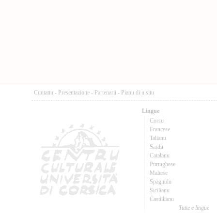
Cuntattu
-
Presentazione
-
Partenarii
-
Pianu di u situ
Lingue
Corsu
Francese
Talianu
Sardu
Catalanu
Purtughese
Maltese
Spagnolu
Sicilianu
Castillianu
Tutte e lingue