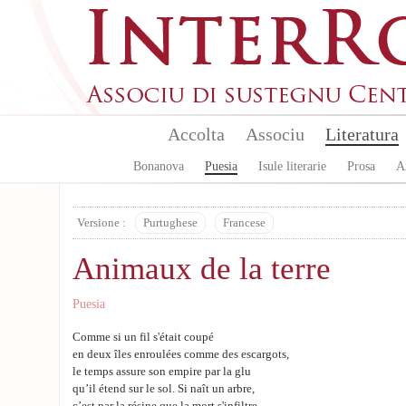
Skip to main content
Accolta
Associu
Literatura
Bonanova
Puesia
Isule literarie
Prosa
A
Versione :
Purtughese
Francese
Animaux de la terre
Puesia
Comme si un fil s'était coupé
en deux îles enroulées comme des escargots,
le temps assure son empire par la glu
qu’il étend sur le sol. Si naît un arbre,