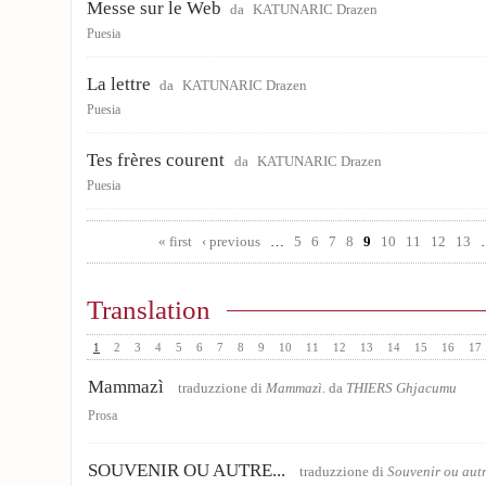
Messe sur le Web
da
KATUNARIC Drazen
Puesia
La lettre
da
KATUNARIC Drazen
Puesia
Tes frères courent
da
KATUNARIC Drazen
Puesia
Pages
« first
‹ previous
…
5
6
7
8
9
10
11
12
13
Translation
1
2
3
4
5
6
7
8
9
10
11
12
13
14
15
16
17
Mammazì
traduzzione di
Mammazì.
da
THIERS Ghjacumu
Prosa
SOUVENIR OU AUTRE...
traduzzione di
Souvenir ou aut