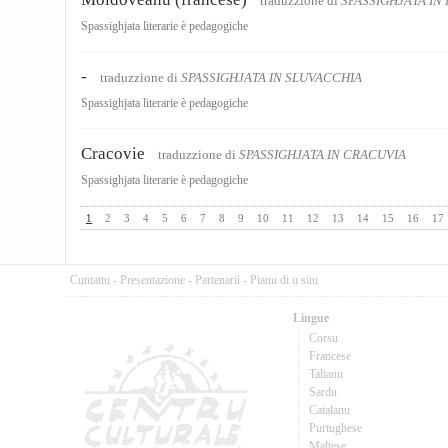
traduzzione di
SPASSIGHJATA IN
Spassighjata literarie è pedagogiche
-
traduzzione di
SPASSIGHJATA IN SLUVACCHIA
Spassighjata literarie è pedagogiche
Cracovie
traduzzione di
SPASSIGHJATA IN CRACUVIA
Spassighjata literarie è pedagogiche
1
2
3
4
5
6
7
8
9
10
11
12
13
14
15
16
17
Cuntattu
-
Presentazione
-
Partenarii
-
Pianu di u situ
Lingue
Corsu
Francese
Talianu
Sardu
Catalanu
Purtughese
Maltese