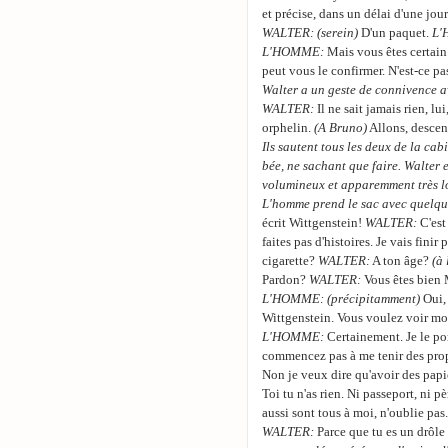
et précise, dans un délai d'une jou
WALTER:
(serein)
D'un paquet.
L'
L'HOMME:
Mais vous êtes certain
peut vous le confirmer. N'est-ce p
Walter a un geste de connivence a
WALTER:
Il ne sait jamais rien, lui
orphelin.
(A Bruno)
Allons, descen
Ils sautent tous les deux de la cab
bée, ne sachant que faire. Walter
volumineux et apparemment très 
L'homme prend le sac avec quelque
écrit Wittgenstein!
WALTER:
C'est
faites pas d'histoires. Je vais finir
cigarette?
WALTER:
A ton âge?
(à
Pardon?
WALTER:
Vous êtes bien 
L'HOMME:
(précipitamment)
Oui, 
Wittgenstein. Vous voulez voir m
L'HOMME:
Certainement. Je le por
commencez pas à me tenir des propo
Non je veux dire qu'avoir des papier
Toi tu n'as rien. Ni passeport, ni p
aussi sont tous à moi, n'oublie pas
WALTER:
Parce que tu es un drôle