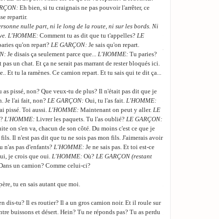
WALTER:
Je suis dés
RÇON:
Eh bien, si tu craignais ne pas pouvoir l'arrêter, ce
se repartir.
BRUNO:
Ce thé, on p
rsonne nulle part, ni le long de la route, ni sur les bords. Ni
LA PREMIERE:
Tout 
vive. L'HOMME:
Comment tu as dit que tu t'appelles?
LE
aries qu'on repart?
LE GARÇON:
Je sais qu'on repart.
Anne se lève avec emp
N:
Je disais ça seulement parce que...
L'HOMME:
Tu paries?
vide, le regard absen
t pas un chat. Et ça ne serait pas marrant de rester bloqués ici.
LA PREMIERE:
Nous 
e.. Et tu la ramènes. Ce camion repart. Et tu sais qui te dit ça...
BRUNO:
Mais vous n'
tu as pissé, non? Que veux-tu de plus? Il n'était pas dit que je
LA PREMIERE:
Nous 
. Je l'ai fait, non?
LE GARÇON:
Oui, tu l'as fait.
L'HOMME:
nom était Patrik, mais
ai pissé. Toi aussi.
L'HOMME:
Maintenant on peut y aller.
LE
C'était le génie de la
a?
L'HOMME:
Livrer les paquets. Tu l'as oublié?
LE GARÇON:
l'interrogeant sur ce qu
ite on s'en va, chacun de son côté. Du moins c'est ce que je
ils. Il n'est pas dit que tu ne sois pas mon fils. J'aimerais avoir
BRUNO:
Qu'est-ce qu'
 n'as pas d'enfants?
L'HOMME:
Je ne sais pas. Et toi est-ce
LA TROISIEME
(rev
i, je crois que oui.
L'HOMME:
Où?
LE GARÇON (restant
Dans un camion? Comme celui-ci?
WALTER:
Mais... J'ai
 père, tu en sais autant que moi.
LA PREMIERE:
Il bu
WALTER:
Il buvait?
en dis-tu? Il es routier? Il a un gros camion noir. Et il roule sur
ntre buissons et désert. Hein? Tu ne réponds pas? Tu as perdu
LA PREMIERE:
Il se