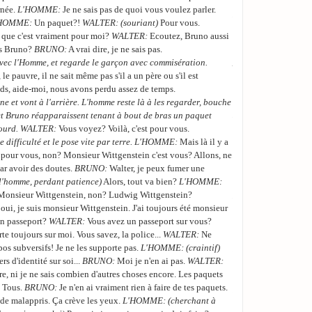
rnée.
L'HOMME:
Je ne sais pas de quoi vous voulez parler.
LA TROISIEME:
Moi 
HOMME:
Un paquet?!
WALTER:
(souriant)
Pour vous.
soeurs.
 que c'est vraiment pour moi?
WALTER:
Ecoutez, Bruno aussi
Suit un long silence
as Bruno?
BRUNO:
A vrai dire, je ne sais pas.
peu de poussière et d
vec l'Homme, et regarde le garçon avec commisération.
, le pauvre, il ne sait même pas s'il a un père ou s'il est
WALTER:
(mal à l'ais
ds, aide-moi, nous avons perdu assez de temps.
pour tout. Merci pour
ine et vont à l'arrière. L'homme reste là à les regarder, bouche
LA PREMIERE:
Vous
 et Bruno réapparaissent tenant à bout de bras un paquet
lourd. WALTER:
Vous voyez? Voilà, c'est pour vous.
WALTER:
(déconcert
 difficulté et le pose vite par terre. L'HOMME:
Mais là il y a
 pour vous, non? Monsieur Wittgenstein c'est vous? Allons, ne
LA PREMIERE:
Les 
 par avoir des doutes.
BRUNO:
Walter, je peux fumer une
WALTER:
Ah oui, exc
 l'homme, perdant patience)
Alors, tout va bien?
L'HOMME:
Monsieur Wittgenstein, non? Ludwig Wittgenstein?
Les trois soeurs rest
oui, je suis monsieur Wittgenstein. J'ai toujours été monsieur
camion et reviennent
on passeport?
WALTER:
Vous avez un passeport sur vous?
WALTER:
(avec un s
te toujours sur moi. Vous savez, la police...
WALTER:
Ne
s subversifs! Je ne les supporte pas.
L'HOMME:
(craintif)
Il remet les paquets a
s d'identité sur soi...
BRUNO:
Moi je n'en ai pas.
WALTER:
WALTER:
Eh bien, le
ère, ni je ne sais combien d'autres choses encore. Les paquets
. Tous.
BRUNO:
Je n'en ai vraiment rien à faire de tes paquets.
Ils montent tous les 
 de malappris. Ça crève les yeux.
L'HOMME:
(cherchant à
BRUNO:
J'aimerais é