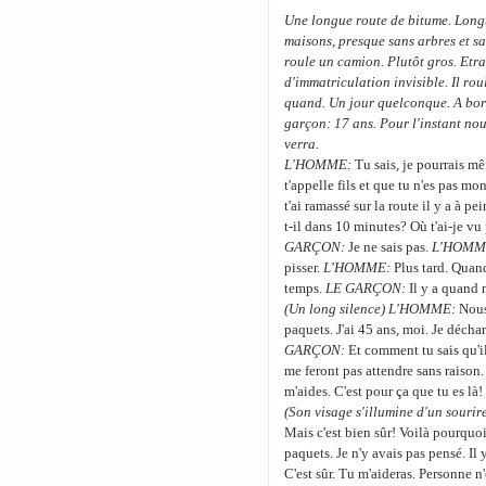
Une longue route de bitume. Longu
maisons, presque sans arbres et sa
roule un camion. Plutôt gros. Etr
d'immatriculation invisible. Il rou
quand. Un jour quelconque. A bord
garçon: 17 ans. Pour l'instant n
verra.
L'HOMME:
Tu sais, je pourrais mê
t'appelle fils et que tu n'es pas mo
t'ai ramassé sur la route il y a à p
t-il dans 10 minutes? Où t'ai-je vu
GARÇON:
Je ne sais pas.
L'HOMM
pisser.
L'HOMME:
Plus tard. Quand
temps.
LE GARÇON:
Il y a quand 
(Un long silence) L'HOMME:
Nous
paquets. J'ai 45 ans, moi. Je déchar
GARÇON:
Et comment tu sais qu'il
me feront pas attendre sans raison. I
m'aides. C'est pour ça que tu es là!
(Son visage s'illumine d'un sourir
Mais c'est bien sûr! Voilà pourquoi
paquets. Je n'y avais pas pensé. Il 
C'est sûr. Tu m'aideras. Personne n