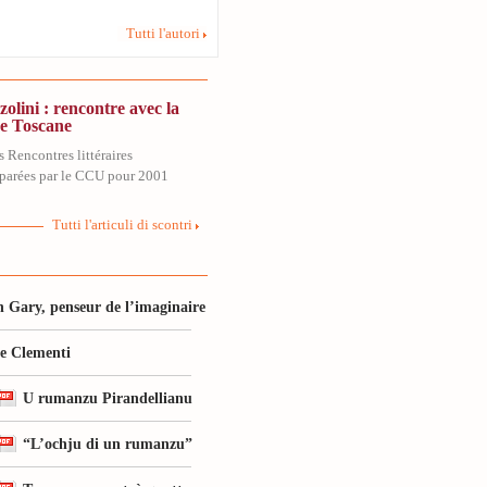
Tutti l'autori
olini : rencontre avec la
de Toscane
 Rencontres littéraires
parées par le CCU pour 2001
Tutti l'articuli di scontri
 Gary, penseur de l’imaginaire
le Clementi
U rumanzu Pirandellianu
“L’ochju di un rumanzu”