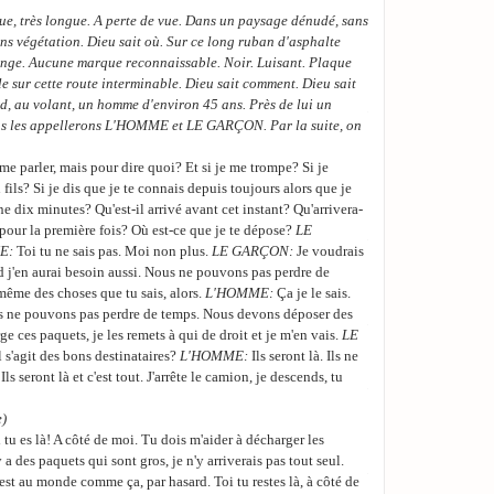
me présente. Je m'ap
e, très longue. A perte de vue. Dans un paysage dénudé, sans
WALTER:
Permettez q
ns végétation. Dieu sait où. Sur ce long ruban d'asphalte
poussière et ces vête
ange. Aucune marque reconnaissable. Noir. Luisant. Plaque
dors pas...
le sur cette route interminable. Dieu sait comment. Dieu sait
, au volant, un homme d'environ 45 ans. Près de lui un
LA PREMIERE:
Il n'
ous les appellerons L'HOMME et LE GARÇON. Par la suite, on
WALTER:
Je m'appell
me parler, mais pour dire quoi? Et si je me trompe? Si je
BRUNO:
Je peux fair
n fils? Si je dis que je te connais depuis toujours alors que je
WALTER:
(indigné)
N
eine dix minutes? Qu'est-il arrivé avant cet instant? Qu'arrivera-
 pour la première fois? Où est-ce que je te dépose?
LE
LA PREMIERE:
Voici
E:
Toi tu ne sais pas. Moi non plus.
LE GARÇON:
Je voudrais
soeur, Anne, de quatr
 j'en aurai besoin aussi. Nous ne pouvons pas perdre de
BRUNO:
Je peux au 
même des choses que tu sais, alors.
L'HOMME:
Ça je le sais.
 ne pouvons pas perdre de temps. Nous devons déposer des
LA PREMIERE:
Non
ge ces paquets, je les remets à qui de droit et je m'en vais.
LE
WALTER:
(de suite i
 s'agit des bons destinataires?
L'HOMME:
Ils seront là. Ils ne
ls seront là et c'est tout. J'arrête le camion, je descends, tu
LA PREMIERE:
Assey
avec des biscuits, qu
e)
WALTER:
(regardant
 tu es là! A côté de moi. Tu dois m'aider à décharger les
y a des paquets qui sont gros, je n'y arriverais pas tout seul.
LA PREMIERE:
Assey
'est au monde comme ça, par hasard. Toi tu restes là, à côté de