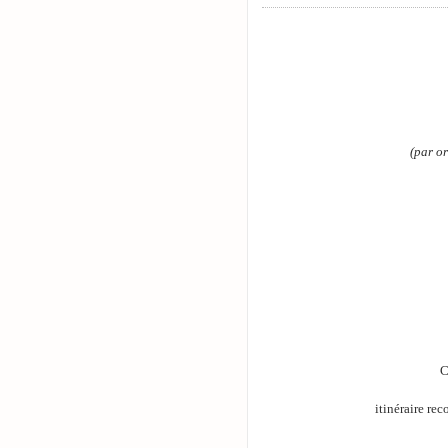
(par o
C
itinéraire re