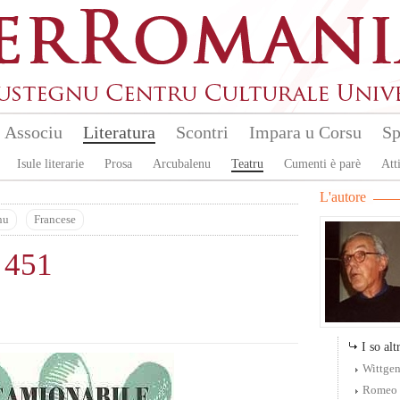
Associu
Literatura
Scontri
Impara u Corsu
Sp
Isule literarie
Prosa
Arcubalenu
Teatru
Cumenti è parè
Atti
L'autore
nu
Francese
 451
I so altr
Wittgen
Romeo 