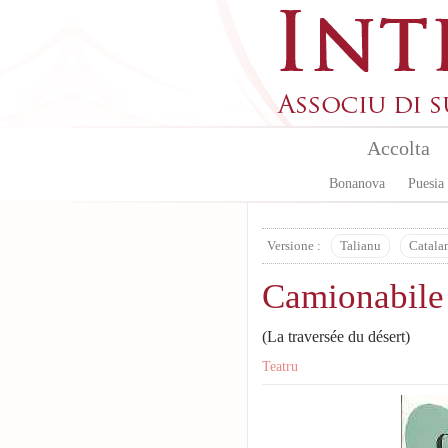
Skip to main content
Accolta
Bonanova
Puesia
Versione :
Talianu
Catala
Camionabile
(La traversée du désert)
Teatru