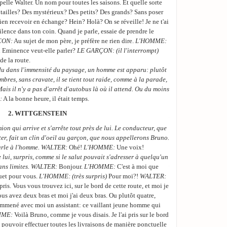
ppelle Walter. Un nom pour toutes les saisons. Et quelle sorte
BRUNO:
Qu'est-ce qu
s tailles? Des mystérieux? Des petits? Des grands? Sans poser
ien recevoir en échange? Hein? Holà? On se réveille! Je ne t'ai
Les interruptions de 
ilence dans ton coin. Quand je parle, essaie de prendre le
son thé: absolument
ÇON:
Au sujet de mon père, je préfère ne rien dire.
L'HOMME:
WALTER:
(le regard
n Eminence veut-elle parler?
LE GARÇON: (il l'interrompt)
e la route.
LA PREMIERE:
Nous,
erdu dans l'immensité du paysage, un homme est apparu: plutôt
publiait. Personne n'e
mbres, sans cravate, il se tient tout raide, comme à la parade,
BRUNO:
(Toujours i
Mais il n'y a pas d'arrêt d'autobus là où il attend. Ou du moins
:
A la bonne heure, il était temps.
Il parle avec un acce
2. WITTGENSTEIN
La TROISIEME:
Des 
on qui arrive et s'arrête tout près de lui. Le conducteur, que
LA PREMIERE:
Et pu
r, fait un clin d'oeil au garçon, que nous appellerons Bruno.
et la drogue. A son e
 parle à l'homme. WALTER:
Ohé!
L'HOMME:
Une voix!
malade, et ne sort pl
 lui, surpris, comme si le salut pouvait s'adresser à quelqu'un
Elle fond en larmes
sans limites. WALTER:
Bonjour.
L'HOMME:
C'est à moi que
uet pour vous.
L'HOMME:
(très surpris)
Pour moi?!
WALTER:
WALTER:
(
attendri
) 
pris. Vous vous trouvez ici, sur le bord de cette route, et moi je
Bruno cesse de boire 
s avez deux bras et moi j'ai deux bras. Ou plutôt quatre,
emmené avec moi un assistant: ce vaillant jeune homme qui
BRUNO:
Vous n'allez 
MME:
Voilà Bruno, comme je vous disais. Je l'ai pris sur le bord
LA PREMIERE:
Oui.
de pouvoir effectuer toutes les livraisons de manière ponctuelle