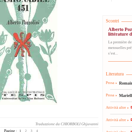
Scontri
Alberto Pozz
littérature 
La première des
mensuelles pré
s’est...
Literatura
Prosa
Romain
Prosa
Mariel
Attività altre
Attività altre
Traduzzione da
CHIORBOLI Ghjuvanni
Pagine :
1
2
3
4