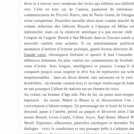
rêver et à rouvrir avec tendresse des livres qui édifient nos biblio
vies. Celle en tout cas de l’auteur, passionné de littératur
communication du
Piccolo Teatro
, ami de Paolo Grassi, de Giorgio
scène européenne. Pozzolini travaille alors aussi comme attaché de 
comme rédacteur des éditions Rizzoli à l’époque où Milan est
industrielle, mais où la créativité artistique n’a pas encore céd
l’empire de l’argent. Rentré à San Miniato dans sa Toscane natale
nouvelle carrière tous azimuts. Il est simultanément publicist
animateur d’ateliers d’écriture poétique, grand lecteur, directeur de 
Grande vetro
, chroniqueur littéraire et sportif. Il faut l’entendr
références littéraires les plus variées ses commentaires de football
cesse d’écrire. Avec fougue, intelligence et passion. Lorsqu’il
conquiert jusqu'à nous inspirer le rêve fou de représenter sur scè
irreprésentables : dans un décor désolé, une autoroute où le vent
desséchées ; un énorme camion noir, et un trajet entrecoupé de halte
ne sait pourquoi l’allure de stations sur un chemin de croix.
Au volant, un homme d’âge mûr. Près de lui, un jeune auto-stoppeur.
baptisent : ils seront Walter et Bruno et se découvriront l’un 
conversation à bâtons rompus. Un personnage sur le bord de la route
descend, passe à l’arrière, prend un paquet et découvre alors l’ide
soeurs Brontë, Lewis Carrol, Céline, Joyce, Karl Kraus, Marcel Pr
Woolf. Esquisses, silhouettes, pastiches caustiques et attendris. P
dialogue : voici le conducteur et son passager prêts à s’adopter mu