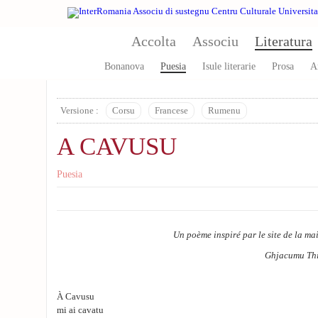
Skip to main content
Accolta
Associu
Literatura
Bonanova
Puesia
Isule literarie
Prosa
A
Versione :
Corsu
Francese
Rumenu
A CAVUSU
Puesia
Un poème inspiré par le site de la m
Ghjacumu Thie
À Cavusu
mi ai cavatu