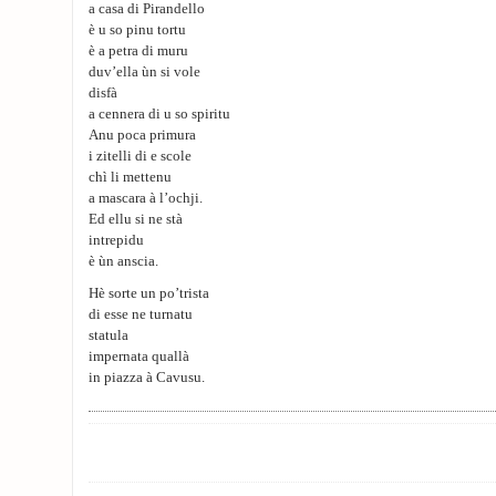
a casa di Pirandello
è u so pinu tortu
è a petra di muru
duv’ella ùn si vole
disfà
a cennera di u so spiritu
Anu poca primura
i zitelli di e scole
chì li mettenu
a mascara à l’ochji.
Ed ellu si ne stà
intrepidu
è ùn anscia.
Hè sorte un po’trista
di esse ne turnatu
statula
impernata quallà
in piazza à Cavusu.