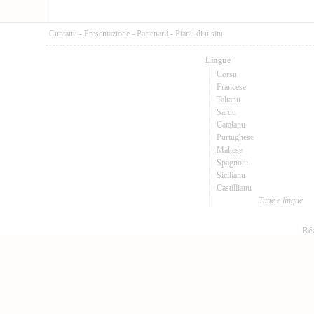
Cuntattu
-
Presentazione
-
Partenarii
-
Pianu di u situ
Lingue
Corsu
Francese
Talianu
Sardu
Catalanu
Purtughese
Maltese
Spagnolu
Sicilianu
Castillianu
Tutte e lingue
Réa