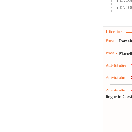
DA COR
DA COR
Literatura
Prosa
Romain
Prosa
Mariel
Attività altre
Attività altre
Attività altre
lingue in Cors