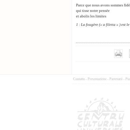
Parce que nous avons sommes fidèl
qui tisse notre pensée
et abolis les limites
1 : La fougère (« a filetta » ) est 
Cuntattu
-
Presentazione
-
Partenarii
-
Pia