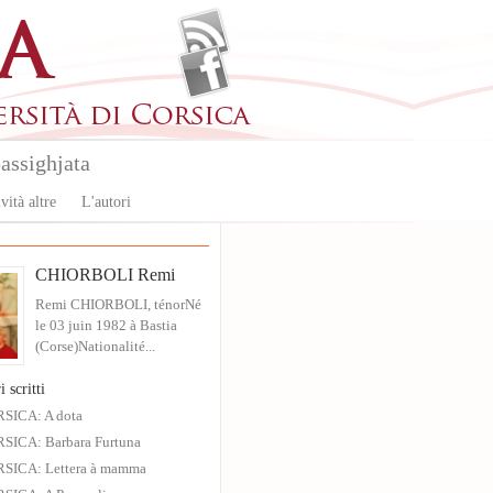
assighjata
vità altre
L'autori
CHIORBOLI Remi
Remi CHIORBOLI, ténorNé
le 03 juin 1982 à Bastia
(Corse)Nationalité...
i scritti
SICA: A dota
SICA: Barbara Furtuna
SICA: Lettera à mamma