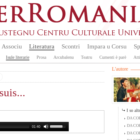
Associu
Literatura
Scontri
Impara u Corsu
Sp
Isule literarie
Prosa
Arcubalenu
Teatru
Cumenti è parè
Atti
L'autore
suis...
I so altr
DA COR
DA COR
01:40
DA COR