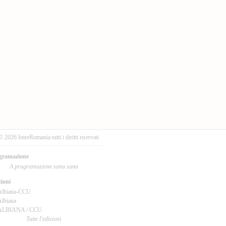
© 2026 InterRomania tutti i diritti riservati
gramazione
A prugramazione sana sana
ioni
Albiana-CCU
lbiana
ALBIANA / CCU
Tutte l'edizioni