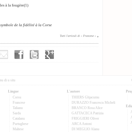
es à la fougère(1)
le symbole de la fidélité à la Corse
Tutti l'articuli di « Francese »
nu di u situ
Lingue
L'autore
Pru
Corsu
THIERS Ghjacumu
Francese
DURAZZO Francescu Micheli
Ediz
Talianu
BRANCO Rosa Alice
Sardu
GATTACECA Patrizia
A
Catalanu
FRIGGIERI Oliver
Purtughese
ARCA Antoni
Maltese
DI MEGLIO Alanu