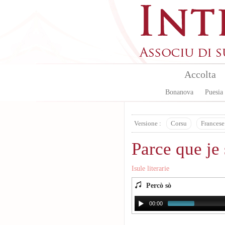
Skip to main content
Accolta
Bonanova
Puesia
Versione :
Corsu
Francese
Parce que je 
Isule literarie
Percò sò
00:00