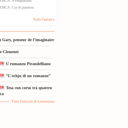
SICA: A Pasqualina
SICA: Cor di pantera
Tutti l'autori
 Gary, penseur de l’imaginaire
le Clementi
U rumanzu Pirandellianu
“L’ochju di un rumanzu”
Tesa cun corsu trà quattru
ica
Tutti l'articuli di Literatura