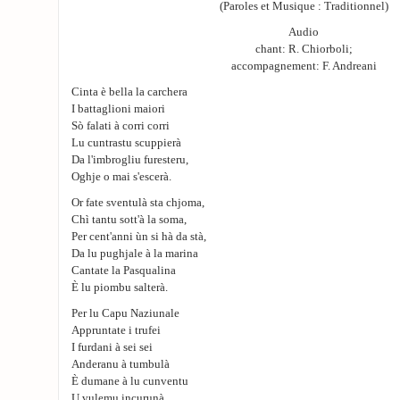
(Paroles et Musique : Traditionnel)
Audio
chant: R. Chiorboli;
accompagnement: F. Andreani
Cinta è bella la carchera
I battaglioni maiori
Sò falati à corri corri
Lu cuntrastu scuppierà
Da l'imbrogliu furesteru,
Oghje o mai s'escerà.
Or fate sventulà sta chjoma,
Chì tantu sott'à la soma,
Per cent'anni ùn si hà da stà,
Da lu pughjale à la marina
Cantate la Pasqualina
È lu piombu salterà.
Per lu Capu Naziunale
Appruntate i trufei
I furdani à sei sei
Anderanu à tumbulà
È dumane à lu cunventu
U vulemu incurunà.