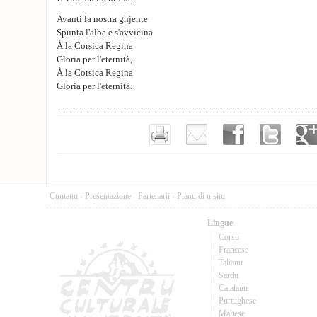
Avanti la nostra ghjente
Spunta l'alba è s'avvicina
À la Corsica Regina
Gloria per l'eternità,
À la Corsica Regina
Gloria per l'eternità.
Cuntattu
-
Presentazione
-
Partenarii
-
Pianu di u situ
Lingue
Corsu
Francese
Talianu
Sardu
Catalanu
Purtughese
Maltese