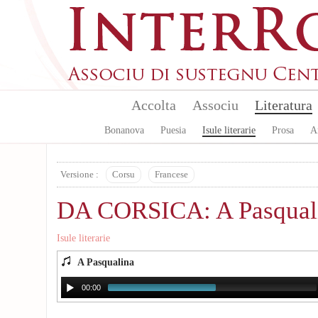
Skip to main content
Accolta
Associu
Literatura
Bonanova
Puesia
Isule literarie
Prosa
A
Versione :
Corsu
Francese
DA CORSICA: A Pasqual
Isule literarie
A Pasqualina
00:00