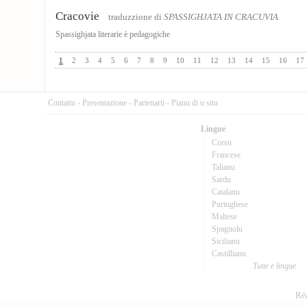
Cracovie
traduzzione di
SPASSIGHJATA IN CRACUVIA
Spassighjata literarie è pedagogiche
1
2
3
4
5
6
7
8
9
10
11
12
13
14
15
16
17
Cuntattu
-
Presentazione
-
Partenarii
-
Pianu di u situ
Lingue
Corsu
Francese
Talianu
Sardu
Catalanu
Purtughese
Maltese
Spagnolu
Sicilianu
Castillianu
Tutte e lingue
Réa