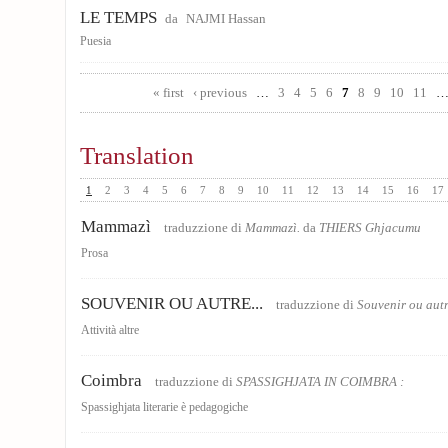
LE TEMPS
da
NAJMI Hassan
Puesia
Pages
« first
‹ previous
…
3
4
5
6
7
8
9
10
11
Translation
1
2
3
4
5
6
7
8
9
10
11
12
13
14
15
16
17
Mammazì
traduzzione di
Mammazì.
da
THIERS Ghjacumu
Prosa
SOUVENIR OU AUTRE...
traduzzione di
Souvenir ou aut
Attività altre
Coimbra
traduzzione di
SPASSIGHJATA IN COIMBRA :
Spassighjata literarie è pedagogiche