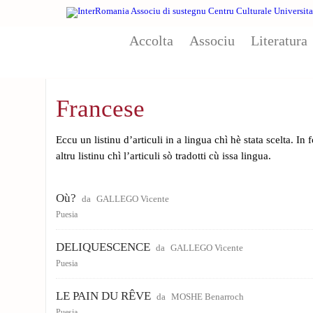
Skip to main content
Accolta
Associu
Literatura
Francese
Eccu un listinu d’articuli in a lingua chì hè stata scelta. In
altru listinu chì l’articuli sò tradotti cù issa lingua.
Où?
da
GALLEGO Vicente
Puesia
DELIQUESCENCE
da
GALLEGO Vicente
Puesia
LE PAIN DU RÊVE
da
MOSHE Benarroch
Puesia