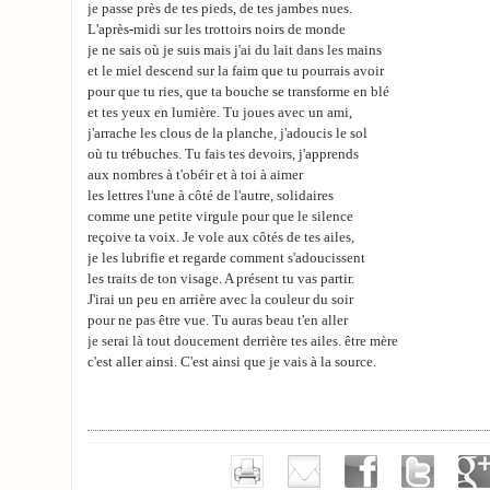
je passe près de tes pieds, de tes jambes nues.
L'après-midi sur les trottoirs noirs de monde
je ne sais où je suis mais j'ai du lait dans les mains
et le miel descend sur la faim que tu pourrais avoir
pour que tu ries, que ta bouche se transforme en blé
et tes yeux en lumière. Tu joues avec un ami,
j'arrache les clous de la planche, j'adoucis le sol
où tu trébuches. Tu fais tes devoirs, j'apprends
aux nombres à t'obéir et à toi à aimer
les lettres l'une à côté de l'autre, solidaires
comme une petite virgule pour que le silence
reçoive ta voix. Je vole aux côtés de tes ailes,
je les lubrifie et regarde comment s'adoucissent
les traits de ton visage. A présent tu vas partir.
J'irai un peu en arrière avec la couleur du soir
pour ne pas être vue. Tu auras beau t'en aller
je serai là tout doucement derrière tes ailes. être mère
c'est aller ainsi. C'est ainsi que je vais à la source.