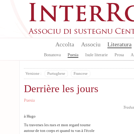
Skip to main content
Accolta
Associu
Literatura
Bonanova
Puesia
Isule literarie
Prosa
A
Versione :
Purtughese
Francese
Derrière les jours
Puesia
Tradu
à Hugo
Tu traverses les rues et mon regard tourne
autour de ton corps et quand tu vas à l'école