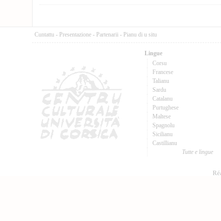
Cuntattu
-
Presentazione
-
Partenarii
-
Pianu di u situ
Lingue
Corsu
Francese
Talianu
Sardu
Catalanu
Purtughese
Maltese
Spagnolu
Sicilianu
Castillianu
Tutte e lingue
Réa