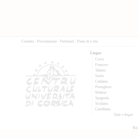
Cuntattu
-
Presentazione
-
Partenarii
-
Pianu di u situ
Lingue
Corsu
Francese
Talianu
Sardu
Catalanu
Purtughese
Maltese
Spagnolu
Sicilianu
Castillianu
Tutte e lingue
Réa