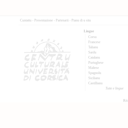
Cuntattu
-
Presentazione
-
Partenarii
-
Pianu di u situ
Lingue
Corsu
Francese
Talianu
Sardu
Catalanu
Purtughese
Maltese
Spagnolu
Sicilianu
Castillianu
Tutte e lingue
Réa