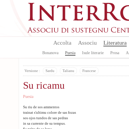
Skip to main content
Accolta
Associu
Literatura
Bonanova
Puesia
Isule literarie
Prosa
A
Versione :
Sardu
Talianu
Francese
Su ricamu
Puesia
Su riu de sos ammentos
trainat s'ultimu colore de sas fozas
sos ojos tundos de sas pedras
in sa currente de su tempus.