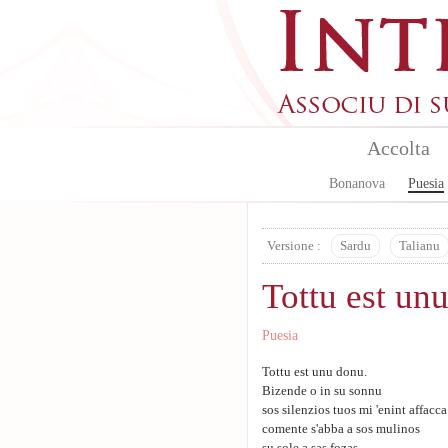
Skip to main content
Accolta
Bonanova
Puesia
Versione :
Sardu
Talianu
Tottu est un
Puesia
Tottu est unu donu.
Bizende o in su sonnu
sos silenzios tuos mi 'enint affacca
comente s'abba a sos mulinos