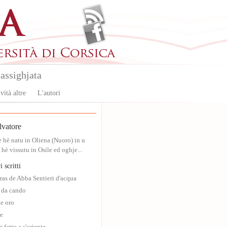
assighjata
vità altre
L'autori
vatore
e hè natu in Oliena (Nuoro) in u
hè vissutu in Osile ed oghje...
i scritti
as de Abba Sentieri d'acqua
 da cando
de oro
te