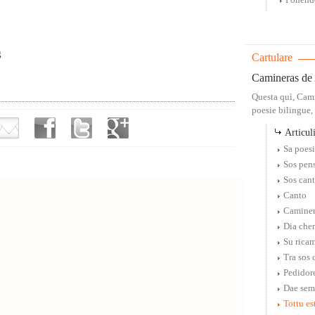
Ponende
g
Cartulare
Camineras de 
Questa quì, Cami
poesie bilingue, 
Articuli
Sa poes
Sos pens
Sos can
Canto
Caminer
Dia cher
Su rica
Tra sos 
Pedidor
Dae sem
Tottu e