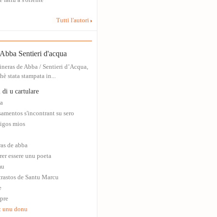
 fattu a s'oriente
Tutti l'autori
Abba Sentieri d'acqua
neras de Abba / Sentieri d’Acqua,
hè stata stampata in...
 di u cartulare
ia
amentos s'incontrant su sero
tigos mios
as de abba
rer essere unu poeta
mu
crastos de Santu Marcu
e
pre
st unu donu