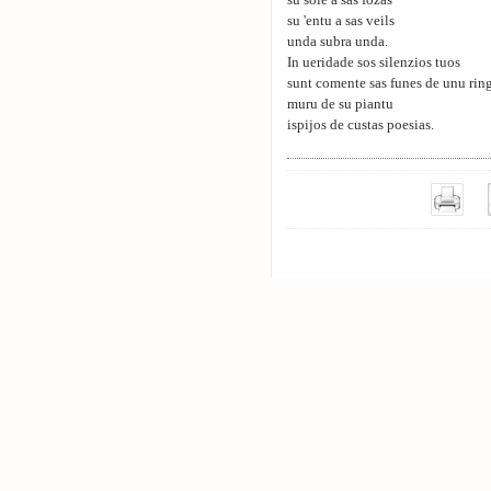
su sole a sas fozas
su 'entu a sas veils
unda subra unda.
In ueridade sos silenzios tuos
sunt comente sas funes de unu rin
muru de su piantu
ispijos de custas poesias.