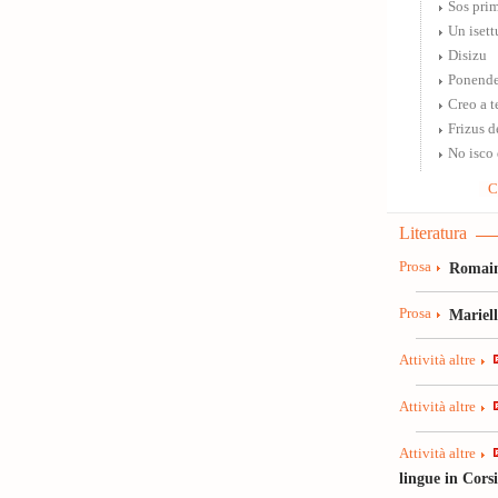
Sos pri
Un isett
Disizu
Ponende 
Creo a t
Frizus d
No isco
C
Literatura
Prosa
Romain
Prosa
Mariel
Attività altre
Attività altre
Attività altre
lingue in Cors