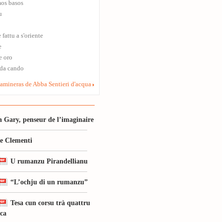
mos basos
u
fattu a s'oriente
e
e oro
 da cando
amineras de Abba Sentieri d'acqua
 Gary, penseur de l’imaginaire
le Clementi
U rumanzu Pirandellianu
“L’ochju di un rumanzu”
Tesa cun corsu trà quattru
ica