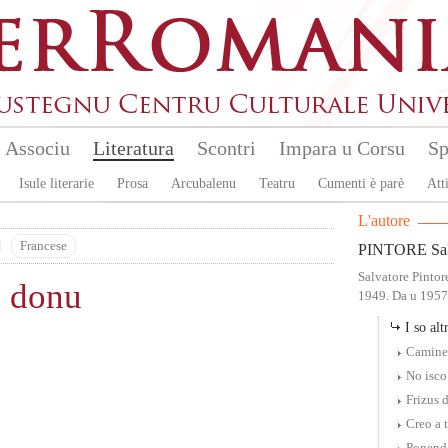
Associu
Literatura
Scontri
Impara u Corsu
Sp
Isule literarie
Prosa
Arcubalenu
Teatru
Cumenti è parè
Atti
L'autore
Francese
PINTORE Sal
Salvatore Pintor
u donu
1949. Da u 1957 
I so altr
Caminer
No isco
Frizus 
Creo a 