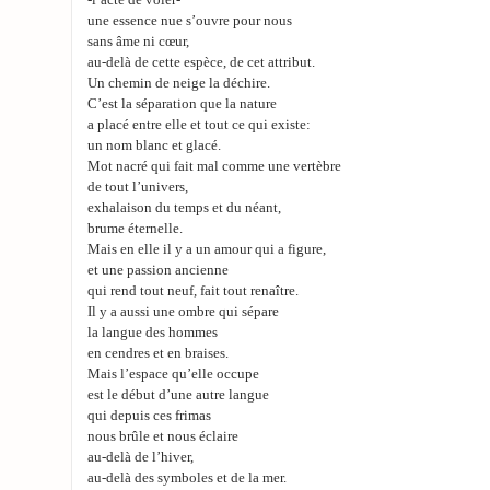
-l’acte de voler-
une essence nue s’ouvre pour nous
sans âme ni cœur,
au-delà de cette espèce, de cet attribut.
Un chemin de neige la déchire.
C’est la séparation que la nature
a placé entre elle et tout ce qui existe:
un nom blanc et glacé.
Mot nacré qui fait mal comme une vertèbre
de tout l’univers,
exhalaison du temps et du néant,
brume éternelle.
Mais en elle il y a un amour qui a figure,
et une passion ancienne
qui rend tout neuf, fait tout renaître.
Il y a aussi une ombre qui sépare
la langue des hommes
en cendres et en braises.
Mais l’espace qu’elle occupe
est le début d’une autre langue
qui depuis ces frimas
nous brûle et nous éclaire
au-delà de l’hiver,
au-delà des symboles et de la mer.