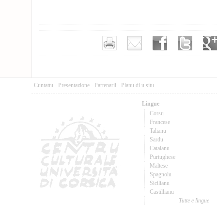
Cuntattu
-
Presentazione
-
Partenarii
-
Pianu di u situ
Lingue
Corsu
Francese
Talianu
Sardu
Catalanu
Purtughese
Maltese
Spagnolu
Sicilianu
Castillianu
Tutte e lingue