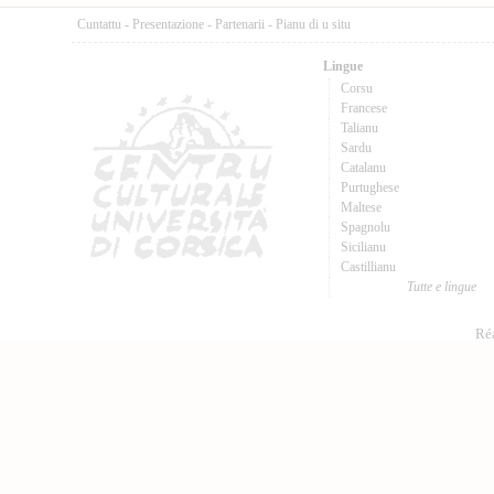
Cuntattu
-
Presentazione
-
Partenarii
-
Pianu di u situ
Lingue
Corsu
Francese
Talianu
Sardu
Catalanu
Purtughese
Maltese
Spagnolu
Sicilianu
Castillianu
Tutte e lingue
Réa