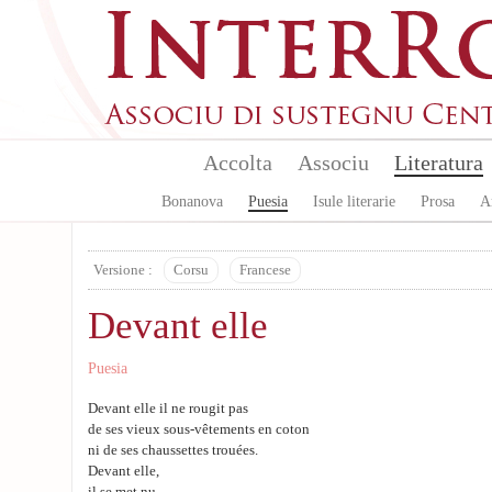
Skip to main content
Accolta
Associu
Literatura
Bonanova
Puesia
Isule literarie
Prosa
A
Versione :
Corsu
Francese
Devant elle
Puesia
Devant elle il ne rougit pas
de ses vieux sous-vêtements en coton
ni de ses chaussettes trouées.
Devant elle,