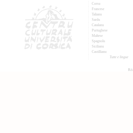
Corsu
Francese
Talianu
Sardu
Catalanu
Purtughese
Maltese
Spagnolu
Sicilianu
Castillianu
Tutte e lingue
Réa