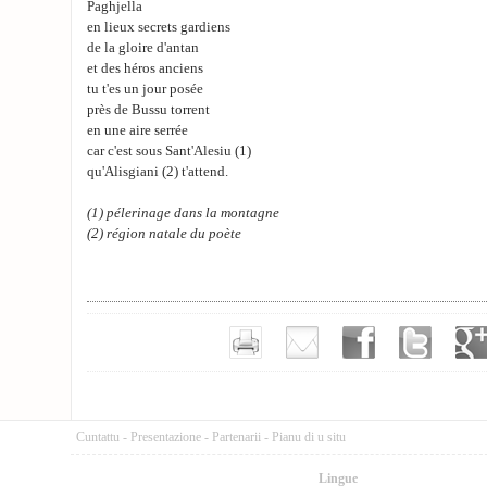
Paghjella
en lieux secrets gardiens
de la gloire d'antan
et des héros anciens
tu t'es un jour posée
près de Bussu torrent
en une aire serrée
car c'est sous Sant'Alesiu (1)
qu'Alisgiani (2) t'attend.
(1) pélerinage dans la montagne
(2) région natale du poète
Cuntattu
-
Presentazione
-
Partenarii
-
Pianu di u situ
Lingue