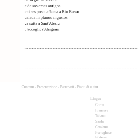
de sa gloria passada
e de sos eroes antigos
e ti ses posta affacca a Riu Bussu
calada in pianos angustos
ca sutta a Sant'Alesiu
t 'accoglit s'Alisgiani
Cuntattu
-
Presentazione
-
Partenarii
-
Pianu di u situ
Lingue
Corsu
Francese
Talianu
Sardu
Catalanu
Purtughese