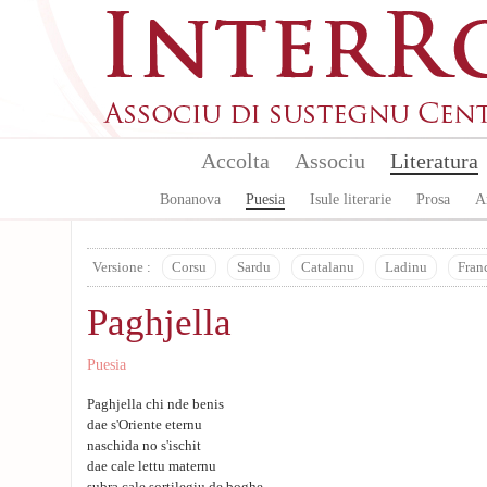
Skip to main content
Accolta
Associu
Literatura
Bonanova
Puesia
Isule literarie
Prosa
A
Versione :
Corsu
Sardu
Catalanu
Ladinu
Fran
Paghjella
Puesia
Paghjella chi nde benis
dae s'Oriente eternu
naschida no s'ischit
dae cale lettu maternu