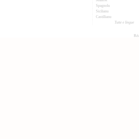
Maltese
Spagnolu
Sicilianu
Castillianu
Tutte e lingue
Réa