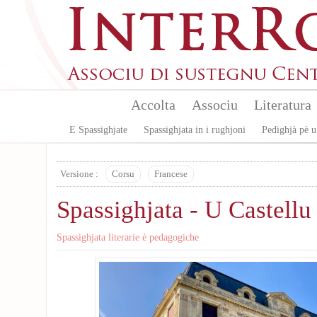
Skip to main content
Accolta
Associu
Literatura
E Spassighjate
Spassighjata in i rughjoni
Pedighjà pè u
Versione :
Corsu
Francese
Spassighjata - U Castellu
Spassighjata literarie è pedagogiche