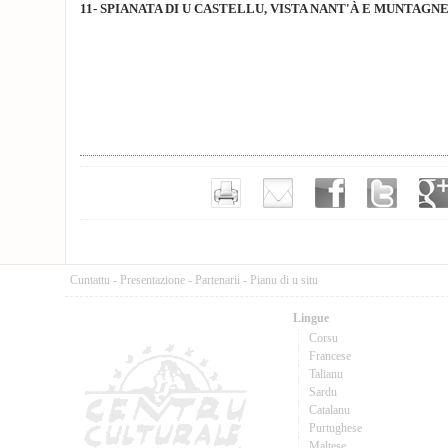
11- SPIANATA DI U CASTELLU, VISTA NANT'À E MUNTAGN
Cuntattu
-
Presentazione
-
Partenarii
-
Pianu di u situ
Lingue
Corsu
Francese
Talianu
Sardu
Catalanu
Purtughese
Maltese