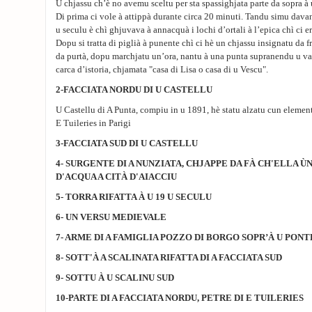
U chjassu ch’è no avemu sceltu per sta spassighjata parte da sopra à
Di prima ci vole à attippà durante circa 20 minuti. Tandu simu davan
u seculu è chì ghjuvava à annacquà i lochi d’ortali à l’epica chì ci e
Dopu si tratta di piglià à punente chì ci hè un chjassu insignatu da fr
da purtà, dopu marchjatu un’ora, nantu à una punta supranendu u vall
carca d’istoria, chjamata "casa di Lisa o casa di u Vescu".
2-FACCIATA NORDU DI U CASTELLU
U Castellu di A Punta, compiu in u 1891, hè statu alzatu cun elementi
E Tuileries in Parigi
3-FACCIATA SUD DI U CASTELLU
4- SURGENTE DI A NUNZIATA, CHJAPPE DA FÀ CH'ELLA 
D'ACQUA A CITÀ D'AIACCIU
5- TORRA RIFATTA À U 19 U SECULU
6- UN VERSU MEDIEVALE
7- ARME DI A FAMIGLIA POZZO DI BORGO SOPR’À U PO
8- SOTT'À A SCALINATA RIFATTA DI A FACCIATA SUD
9- SOTTU À U SCALINU SUD
10-PARTE DI A FACCIATA NORDU, PETRE DI E TUILERIES