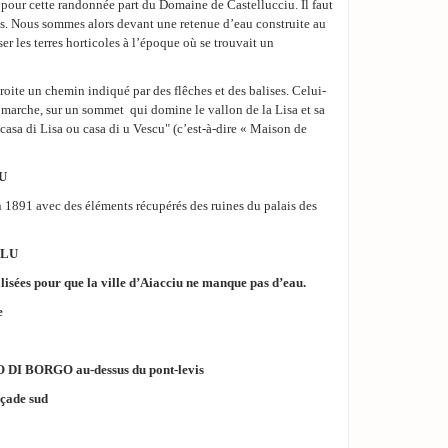
 pour cette randonnée part du Domaine de Castellucciu. Il faut
. Nous sommes alors devant une retenue d’eau construite au
ser les terres horticoles à l’époque où se trouvait un
 droite un chemin indiqué par des flêches et des balises. Celui-
 marche, sur un sommet qui domine le vallon de la Lisa et sa
casa di Lisa ou casa di u Vescu" (c’est-à-dire « Maison de
U
 1891 avec des éléments récupérés des ruines du palais des
LLU
lisées pour que la ville d’Aiacciu ne manque pas d’eau.
e
O DI BORGO au-dessus du pont-levis
açade sud