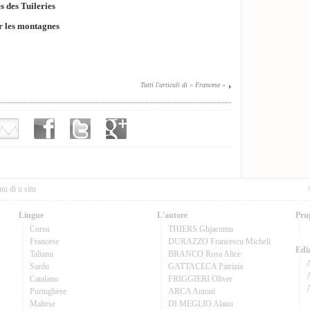
s des Tuileries
r les montagnes
Tutti l'articuli di « Francese »
nu di u situ
Lingue
L'autore
Pru
Corsu
THIERS Ghjacumu
Francese
DURAZZO Francescu Micheli
Ediz
Talianu
BRANCO Rosa Alice
Sardu
GATTACECA Patrizia
A
Catalanu
FRIGGIERI Oliver
Purtughese
ARCA Antoni
Maltese
DI MEGLIO Alanu