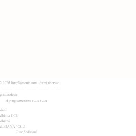
© 2026 InterRomania tutti i diritti riservati
gramazione
A prugramazione sana sana
ioni
Albiana-CCU
lbiana
ALBIANA / CCU
Tutte l'edizioni