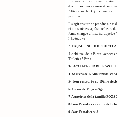
L’itinéraire que nous avons retenu
d’abord monter environ 20 minutes
XIXème siècle et qui servait à arro
pénitencier.
Il s’agit ensuite de prendre sur sa
ci nous mènera après une heure de
ferme chargée d’histoire, appelée "
l’Évêque »)
2-
FAÇADE NORD DU CHATEA
Le château de la Punta, achevé en
Tuileries à Paris
3-FACCIATA SUD DI U CASTE
​4- Sources de L’Annunziata, cana
5- Tour restaurée au 19ème siècl
6- Un air de Moyen-Ȃge
7-Armoiries de la famille POZZ
8-Sous l’escalier restauré de la f
9-Sous l’escalier sud