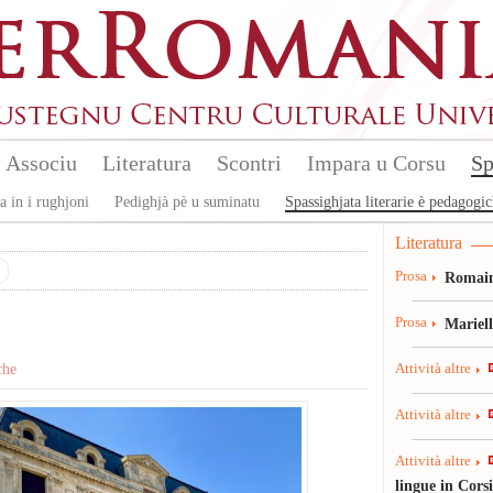
Associu
Literatura
Scontri
Impara u Corsu
Sp
a in i rughjoni
Pedighjà pè u suminatu
Spassighjata literarie è pedagogi
Literatura
Prosa
Romain
Prosa
Mariel
che
Attività altre
Attività altre
Attività altre
lingue in Cors