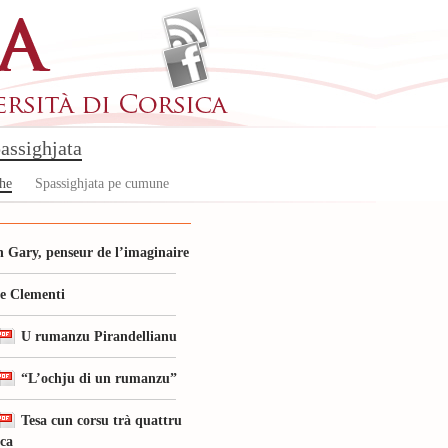
assighjata
che
Spassighjata pe cumune
 Gary, penseur de l’imaginaire
le Clementi
U rumanzu Pirandellianu
“L’ochju di un rumanzu”
Tesa cun corsu trà quattru
ica