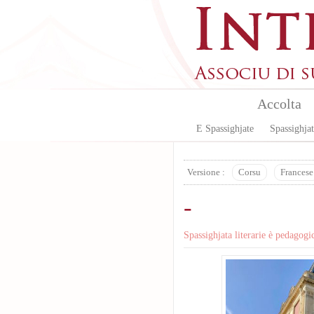
Skip to main content
Accolta
E Spassighjate
Spassighjat
Versione :
Corsu
Francese
-
Spassighjata literarie è pedagogi