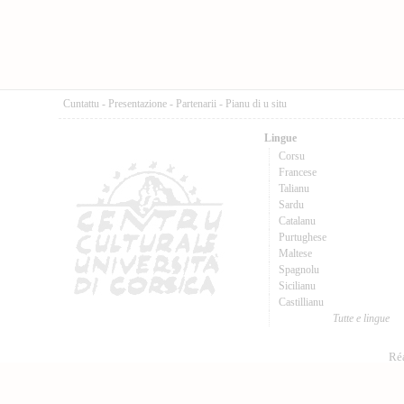
Cuntattu
-
Presentazione
-
Partenarii
-
Pianu di u situ
Lingue
Corsu
Francese
Talianu
Sardu
Catalanu
Purtughese
Maltese
Spagnolu
Sicilianu
Castillianu
Tutte e lingue
Réa