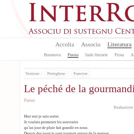
Skip to main content
Accolta
Associu
Literatura
Bonanova
Puesia
Isule literarie
Prosa
A
Versione :
Purtughese
Francese
Le péché de la gourmand
Puesia
Traduzzione
Hier soir je suis sortie.
Je voulais promener les souvenirs
qu’un jour de pluie fait grandir en nous.
Depuis des jours le vent tournait autour de la maison