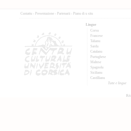
Cuntattu
-
Presentazione
-
Partenarii
-
Pianu di u situ
Lingue
Corsu
Francese
Talianu
Sardu
Catalanu
Purtughese
Maltese
Spagnolu
Sicilianu
Castillianu
Tutte e lingue
Réa