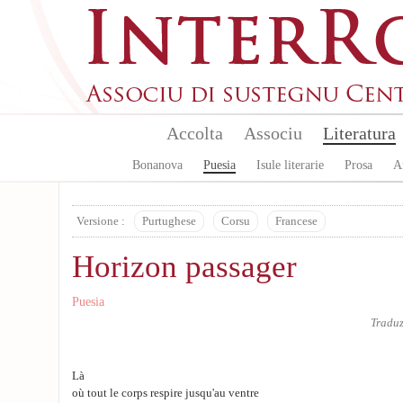
Skip to main content
Accolta
Associu
Literatura
Bonanova
Puesia
Isule literarie
Prosa
A
Versione :
Purtughese
Corsu
Francese
Horizon passager
Puesia
Tradu
Là
où tout le corps respire jusqu'au ventre