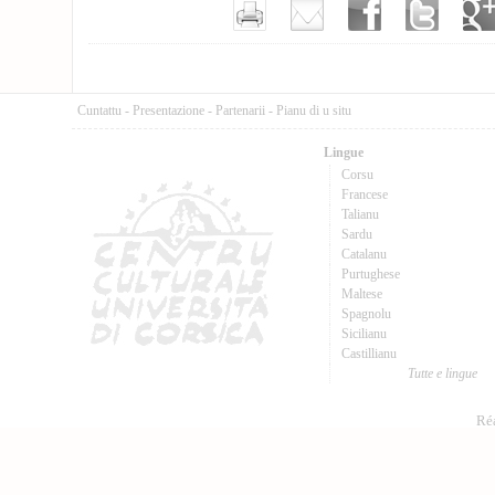
Cuntattu
-
Presentazione
-
Partenarii
-
Pianu di u situ
Lingue
Corsu
Francese
Talianu
Sardu
Catalanu
Purtughese
Maltese
Spagnolu
Sicilianu
Castillianu
Tutte e lingue
Réa