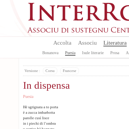
Skip to main content
Accolta
Associu
Literatura
Bonanova
Puesia
Isule literarie
Prosa
A
Versione :
Corsu
Francese
In dispensa
Puesia
Hè sgrignata a to porta
è a zucca imbarbotta
parolle cusì lisce
in i piechi di l’ombra