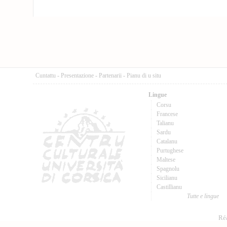
Cuntattu
-
Presentazione
-
Partenarii
-
Pianu di u situ
Lingue
Corsu
Francese
Talianu
Sardu
Catalanu
Purtughese
Maltese
Spagnolu
Sicilianu
Castillianu
Tutte e lingue
Réa