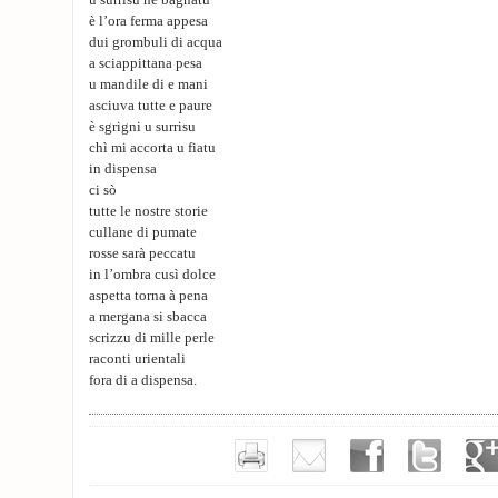
u surrisu hè bagnatu
è l’ora ferma appesa
dui grombuli di acqua
a sciappittana pesa
u mandile di e mani
asciuva tutte e paure
è sgrigni u surrisu
chì mi accorta u fiatu
in dispensa
ci sò
tutte le nostre storie
cullane di pumate
rosse sarà peccatu
in l’ombra cusì dolce
aspetta torna à pena
a mergana si sbacca
scrizzu di mille perle
raconti urientali
fora di a dispensa.